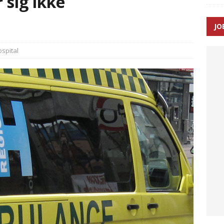
sig ikke
SEN
JO
 Udløb af sygetransporttilladelser kan sende 400.000 kørsler over
ITAL
spital