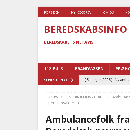
FORSIDEN
NYHEDSBREV
OM OS
KO
BEREDSKABSINFO
BEREDSKABETS NETAVIS
112-PULS
BRANDVÆSEN
PRÆHO
[ 5. august 2026 ]
Ny ambul
SENESTE NYT
[ 4. august 2026 ]
Brandvæs
FORSIDE
PRÆHOSPITAL
Ambulanc
BRANDVÆSEN
pensionsalderen
[ 4. august 2026 ]
Ny treåri
Ambulancefolk fr
kriminalitet
POLITI
[ 3. august 2026 ]
Kommuner