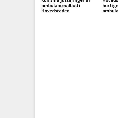
Kun små justeringer af
Hoveds
ambulanceudbud i
hurtig
Hovedstaden
ambula