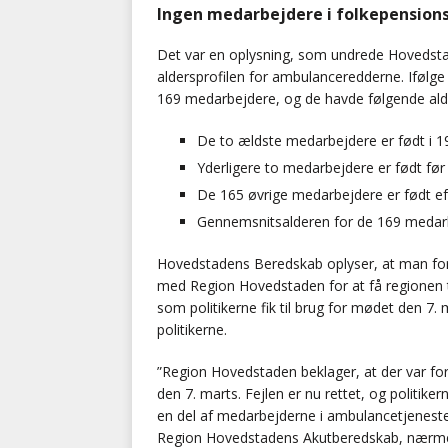
Ingen medarbejdere i folkepension
Det var en oplysning, som undrede Hovedst
aldersprofilen for ambulanceredderne. Iføl
169 medarbejdere, og de havde følgende alde
De to ældste medarbejdere er født i 1
Yderligere to medarbejdere er født før
De 165 øvrige medarbejdere er født ef
Gennemsnitsalderen for de 169 medarb
Hovedstadens Beredskab oplyser, at man foru
med Region Hovedstaden for at få regionen til 
som politikerne fik til brug for mødet den 7. 
politikerne.
”Region Hovedstaden beklager, at der var for
den 7. marts. Fejlen er nu rettet, og politiker
en del af medarbejderne i ambulancetjeneste
Region Hovedstadens Akutberedskab, nærmer s