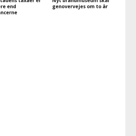
tadens taxaer er
Nyt brandmuseum skal
ere end
genovervejes om to år
ncerne