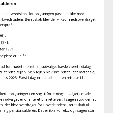
salderen
adens Beredskab, for oplysningen passede ikke med
ge Hovedstadens Beredskab blev der virksomhedsoverdraget
rsprofil:
961.
 1971.
ter 1971.
ejdere er 36 år.
d for mødet i forretningsudvalget havde været i dialog
at rette fejlen. Men fejlen blev ikke rettet i det materiale,
marts 2023. Først i dag er der udsendt en rettelse til
kerte oplysninger i en sag til forretningsudvalgets møde
ne i udvalget er orienteret om rettelsen. I sagen stod der, at
n, der blev overdraget fra Hovedstadens Beredskab til
ig pensionsalderen. Det er ikke korrekt, og i sagen står