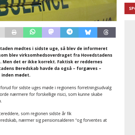
SP
taden mødtes i sidste uge, så blev de informeret
 som blev virksomhedsoverdraget fra Hovedstadens
 Men det er ikke korrekt. Faktisk er reddernes
tadens Beredskab havde da også – forgæves –
en inden mødet.
orud for sidste uges møde i regionens forretningsudvalg
orde nærmere for forskellige risici, som kunne skabe
.
ncereddere, som regionen sidste år fik
redskab, nærmer sig pensionsalderen ”og forventes at