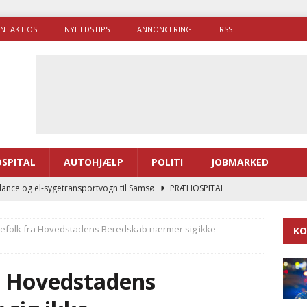
NTAKT OS
NYHEDSTIPS
ANNONCERING
RSS
SPITAL
AUTOHJÆLP
POLITI
JOBMARKED
ance og el-sygetransportvogn til Samsø
PRÆHOSPITAL
enerne brugte lidt længere tid på at komme af sted i 2025
efolk fra Hovedstadens Beredskab nærmer sig ikke
KO
g politiuddannelse skal ruste betjentene til mere kompleks
a Hovedstadens
ne driver flere brandstationer, mens Falcks andel fortsætter