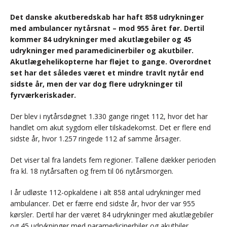
Det danske akutberedskab har haft 858 udrykninger
med ambulancer nytårsnat – mod 955 året før. Dertil
kommer 84 udrykninger med akutlægebiler og 45
udrykninger med paramedicinerbiler og akutbiler.
Akutlægehelikopterne har fløjet to gange. Overordnet
set har det således været et mindre travlt nytår end
sidste år, men der var dog flere udrykninger til
fyrværkeriskader.
Der blev i nytårsdøgnet 1.330 gange ringet 112, hvor det har
handlet om akut sygdom eller tilskadekomst. Det er flere end
sidste år, hvor 1.257 ringede 112 af samme årsager.
Det viser tal fra landets fem regioner. Tallene dækker perioden
fra kl. 18 nytårsaften og frem til 06 nytårsmorgen.
I år udløste 112-opkaldene i alt 858 antal udrykninger med
ambulancer. Det er færre end sidste år, hvor der var 955
kørsler. Dertil har der været 84 udrykninger med akutlægebiler
og 45 udrykninger med paramedicinerbiler og akutbiler.