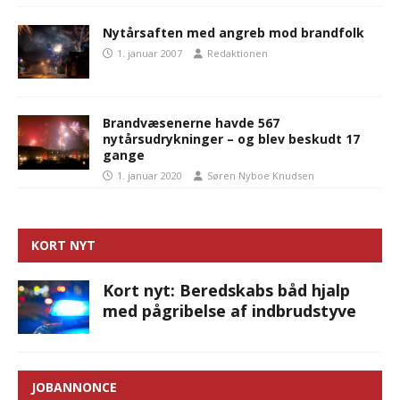
Nytårsaften med angreb mod brandfolk
1. januar 2007
Redaktionen
Brandvæsenerne havde 567
nytårsudrykninger – og blev beskudt 17
gange
1. januar 2020
Søren Nyboe Knudsen
KORT NYT
Kort nyt: Beredskabs båd hjalp
med pågribelse af indbrudstyve
JOBANNONCE