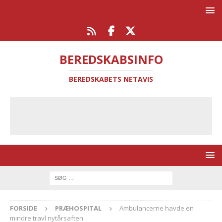
BEREDSKABSINFO
BEREDSKABETS NETAVIS
FORSIDE
PRÆHOSPITAL
Ambulancerne havde en
mindre travl nytårsaften