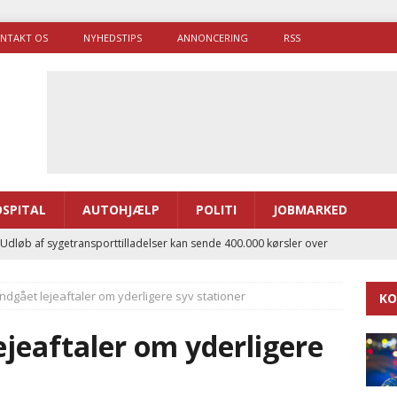
NTAKT OS
NYHEDSTIPS
ANNONCERING
RSS
SPITAL
AUTOHJÆLP
POLITI
JOBMARKED
 Udløb af sygetransporttilladelser kan sende 400.000 kørsler over
ITAL
indgået lejeaftaler om yderligere syv stationer
KO
ance og el-sygetransportvogn til Samsø
PRÆHOSPITAL
enerne brugte lidt længere tid på at komme af sted i 2025
ejeaftaler om yderligere
g politiuddannelse skal ruste betjentene til mere kompleks