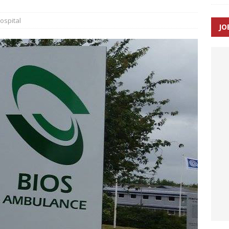
ospital
JO
enernes gennemsnitlige responstid steg med 9 sekunder i 2025