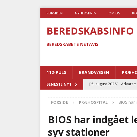
FORSIDEN
NYHEDSBREV
OM OS
KO
BEREDSKABSINFO
BEREDSKABETS NETAVIS
112-PULS
BRANDVÆSEN
PRÆHO
[ 5. august 2026 ]
Advarer:
SENESTE NYT
i det offentlige
PRÆHOSP
FORSIDE
PRÆHOSPITAL
BIOS har 
[ 5. august 2026 ]
Ny ambul
[ 4. august 2026 ]
Brandvæs
BIOS har indgået l
BRANDVÆSEN
syv stationer
[ 4. august 2026 ]
Ny treåri