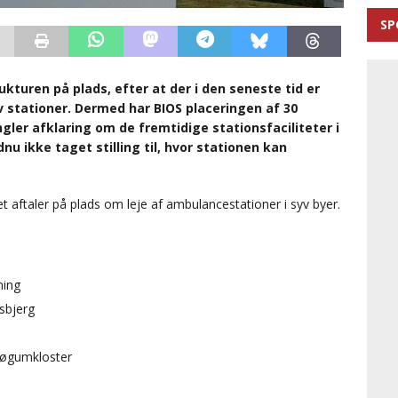
SP
kturen på plads, efter at der i den seneste tid er
yv stationer. Dermed har BIOS placeringen af 30
ler afklaring om de fremtidige stationsfaciliteter i
dnu ikke taget stilling til, hvor stationen kan
t aftaler på plads om leje af ambulancestationer i syv byer.
ming
sbjerg
Løgumkloster