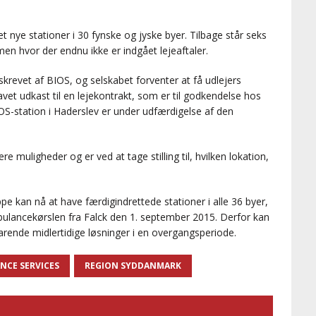
t nye stationer i 30 fynske og jyske byer. Tilbage står seks
men hvor der endnu ikke er indgået lejeaftaler.
skrevet af BIOS, og selskabet forventer at få udlejers
avet udkast til en lejekontrakt, som er til godkendelse hos
OS-station i Haderslev er under udfærdigelse af den
 muligheder og er ved at tage stilling til, hvilken lokation,
pe kan nå at have færdigindrettede stationer i alle 36 byer,
bulancekørslen fra Falck den 1. september 2015. Derfor kan
varende midlertidige løsninger i en overgangsperiode.
NCE SERVICES
REGION SYDDANMARK