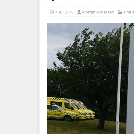
kriminalitet
POLITI
4. juli 2015
Morten Andersen
Præh
[ 6. august 2026 ]
Brandvæs
BRANDVÆSEN