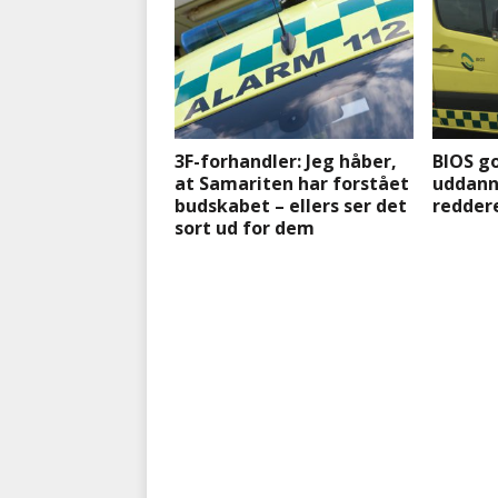
3F-forhandler: Jeg håber,
BIOS g
at Samariten har forstået
uddann
budskabet – ellers ser det
redder
sort ud for dem