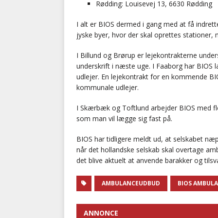
Rødding: Louisevej 13, 6630 Rødding
I alt er BIOS dermed i gang med at få indrette
jyske byer, hvor der skal oprettes stationer, 
I Billund og Brørup er lejekontrakterne under
underskrift i næste uge. I Faaborg har BIOS l
udlejer. En lejekontrakt for en kommende BI
kommunale udlejer.
I Skærbæk og Toftlund arbejder BIOS med flere
som man vil lægge sig fast på.
BIOS har tidligere meldt ud, at selskabet næp
når det hollandske selskab skal overtage am
det blive aktuelt at anvende barakker og tils
AMBULANCEUDBUD
BIOS AMBULA
ANNONCE