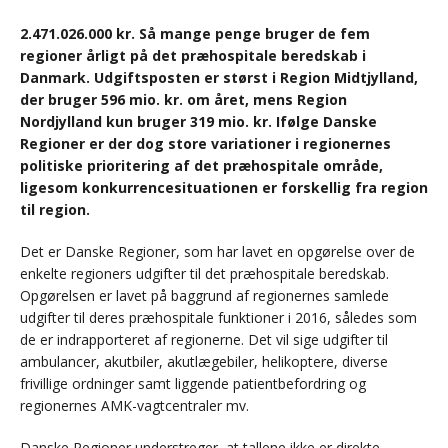
2.471.026.000 kr. Så mange penge bruger de fem
regioner årligt på det præhospitale beredskab i
Danmark. Udgiftsposten er størst i Region Midtjylland,
der bruger 596 mio. kr. om året, mens Region
Nordjylland kun bruger 319 mio. kr. Ifølge Danske
Regioner er der dog store variationer i regionernes
politiske prioritering af det præhospitale område,
ligesom konkurrencesituationen er forskellig fra region
til region.
Det er Danske Regioner, som har lavet en opgørelse over de
enkelte regioners udgifter til det præhospitale beredskab.
Opgørelsen er lavet på baggrund af regionernes samlede
udgifter til deres præhospitale funktioner i 2016, således som
de er indrapporteret af regionerne. Det vil sige udgifter til
ambulancer, akutbiler, akutlægebiler, helikoptere, diverse
frivillige ordninger samt liggende patientbefordring og
regionernes AMK-vagtcentraler mv.
Danske Regioner understreger, at tallene ikke er direkte