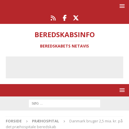
BEREDSKABSINFO
BEREDSKABETS NETAVIS
FORSIDE
PRÆHOSPITAL
Danmark bruger 2,5 mia. kr. på
det præhospitale beredskab