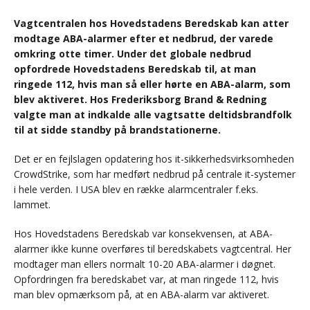
Vagtcentralen hos Hovedstadens Beredskab kan atter
modtage ABA-alarmer efter et nedbrud, der varede
omkring otte timer. Under det globale nedbrud
opfordrede Hovedstadens Beredskab til, at man
ringede 112, hvis man så eller hørte en ABA-alarm, som
blev aktiveret. Hos Frederiksborg Brand & Redning
valgte man at indkalde alle vagtsatte deltidsbrandfolk
til at sidde standby på brandstationerne.
Det er en fejlslagen opdatering hos it-sikkerhedsvirksomheden
CrowdStrike, som har medført nedbrud på centrale it-systemer
i hele verden. I USA blev en række alarmcentraler f.eks.
lammet.
Hos Hovedstadens Beredskab var konsekvensen, at ABA-
alarmer ikke kunne overføres til beredskabets vagtcentral. Her
modtager man ellers normalt 10-20 ABA-alarmer i døgnet.
Opfordringen fra beredskabet var, at man ringede 112, hvis
man blev opmærksom på, at en ABA-alarm var aktiveret.