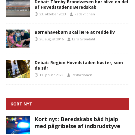
Debat: Tårnby Brandvæsen bør blive en del
af Hovedstadens Beredskab
23. oktober 2023
Redaktionen
Børnehavebørn skal lære at redde liv
26. august 2016
Lars Grøndahl
Debat: Region Hovedstaden høster, som
de sår
11. januar 2022
Redaktionen
KORT NYT
Kort nyt: Beredskabs båd hjalp
med pågribelse af indbrudstyve