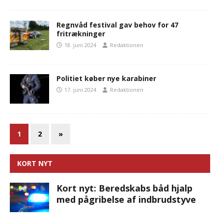
Regnvåd festival gav behov for 47
fritrækninger
18. juni 2024
Redaktionen
Politiet køber nye karabiner
17. juni 2024
Redaktionen
1
2
»
KORT NYT
Kort nyt: Beredskabs båd hjalp
med pågribelse af indbrudstyve