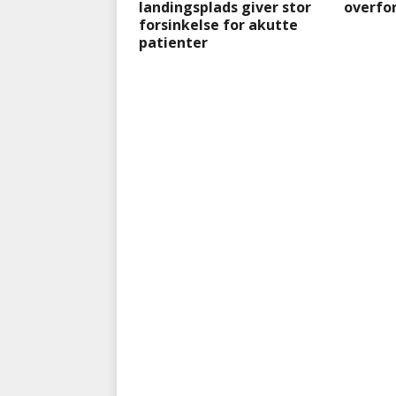
landingsplads giver stor
overfo
forsinkelse for akutte
patienter