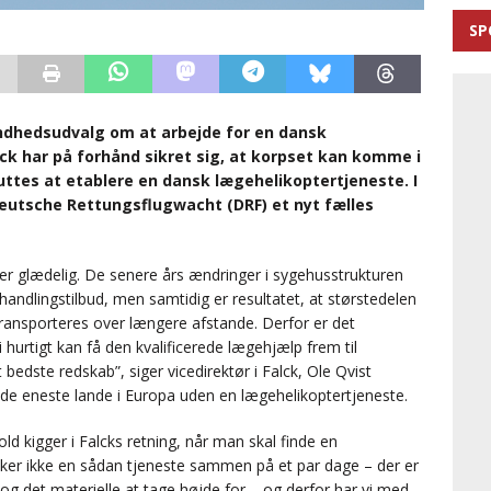
SP
undhedsudvalg om at arbejde for en dansk
k har på forhånd sikret sig, at korpset kan komme i
uttes at etablere en dansk lægehelikoptertjeneste. I
utsche Rettungsflugwacht (DRF) et nyt fælles
r glædelig. De senere års ændringer i sygehusstrukturen
ehandlingstilbud, men samtidig er resultatet, at størstedelen
 transporteres over længere afstande. Derfor er det
i hurtigt kan få den kvalificerede lægehjælp frem til
 bedste redskab”, siger vicedirektør i Falck, Ole Qvist
 de eneste lande i Europa uden en lægehelikoptertjeneste.
hold kigger i Falcks retning, når man skal finde en
kker ikke en sådan tjeneste sammen på et par dage – der er
g det materielle at tage højde for – og derfor har vi med