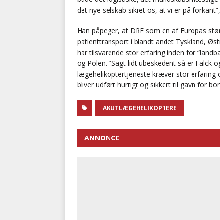
det nye selskab sikret os, at vi er på forkant”
Han påpeger, at DRF som en af Europas stør
patienttransport i blandt andet Tyskland, Øst
har tilsvarende stor erfaring inden for “lan
og Polen. “Sagt lidt ubeskedent så er Falck
lægehelikoptertjeneste kræver stor erfaring
bliver udført hurtigt og sikkert til gavn for b
AKUTLÆGEHELIKOPTERE
ANNONCE