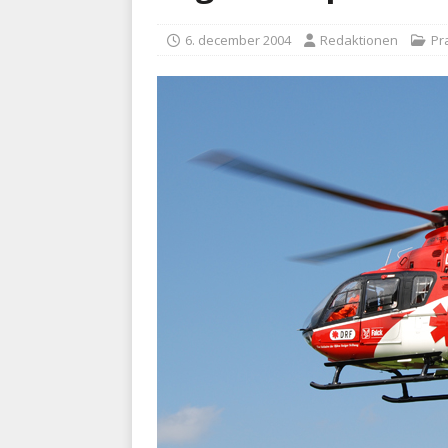
BRANDVÆSEN
6. december 2004
Redaktionen
Pr
[ 7. august 2026 ]
Branche k
nødsporet
AUTOHJÆLP