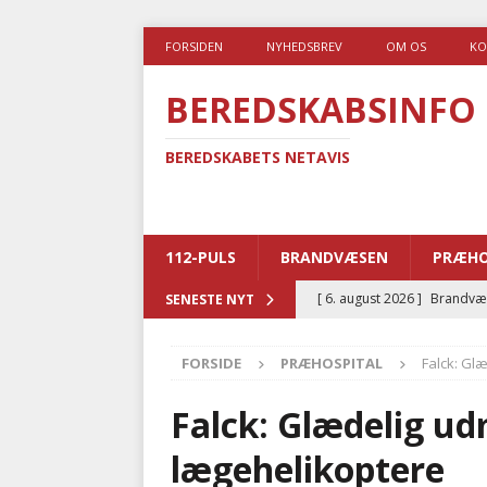
FORSIDEN
NYHEDSBREV
OM OS
KO
BEREDSKABSINFO
BEREDSKABETS NETAVIS
112-PULS
BRANDVÆSEN
PRÆHO
[ 6. august 2026 ]
Brandvæs
SENESTE NYT
BRANDVÆSEN
FORSIDE
PRÆHOSPITAL
Falck: Gl
[ 5. august 2026 ]
Advarer:
i det offentlige
PRÆHOSP
Falck: Glædelig u
[ 5. august 2026 ]
Ny ambul
lægehelikoptere
[ 4. august 2026 ]
Brandvæs