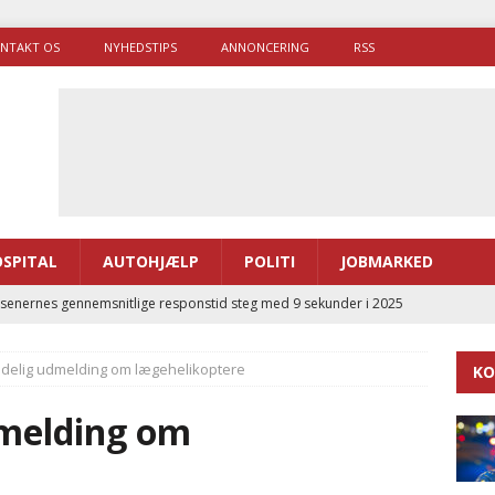
NTAKT OS
NYHEDSTIPS
ANNONCERING
RSS
SPITAL
AUTOHJÆLP
POLITI
JOBMARKED
enernes gennemsnitlige responstid steg med 9 sekunder i 2025
ædelig udmelding om lægehelikoptere
KO
 Udløb af sygetransporttilladelser kan sende 400.000 kørsler over
ITAL
dmelding om
ance og el-sygetransportvogn til Samsø
PRÆHOSPITAL
enerne brugte lidt længere tid på at komme af sted i 2025