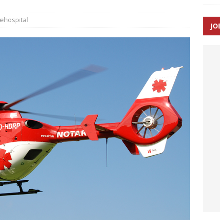
æhospital
JO
ræver at beskyttelseskøretøjer bliver lovpligtige ved arbejde i