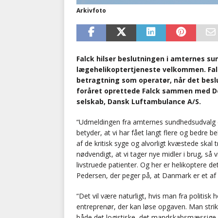
Arkivfoto
Falck hilser beslutningen i amternes s
lægehelikoptertjeneste velkommen. Falc
betragtning som operatør, når det besl
foråret oprettede Falck sammen med De
selskab, Dansk Luftambulance A/S.
“Udmeldingen fra amternes sundhedsudvalg e
betyder, at vi har fået langt flere og bedre b
af de kritisk syge og alvorligt kvæstede skal
nødvendigt, at vi tager nye midler i brug, så v
livstruede patienter. Og her er helikoptere det
Pedersen, der peger på, at Danmark er et af
“Det vil være naturligt, hvis man fra politisk 
entreprenør, der kan løse opgaven. Man stri
både det logistiske, det mandskabsmæssige o