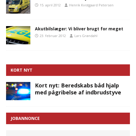
15. april 2012
Henrik Kvistgaard Petersen
Akutbilslæger: Vi bliver brugt for meget
23. februar 2012
Lars Grøndahl
KORT NYT
Kort nyt: Beredskabs båd hjalp
med pågribelse af indbrudstyve
JOBANNONCE