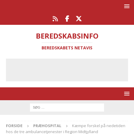
BEREDSKABSINFO
BEREDSKABETS NETAVIS
FORSIDE
PRÆHOSPITAL
Kæmpe forskel på nedetiden
hos de tre ambulancetjenester i Region Midtjylland