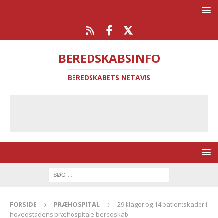
BEREDSKABSINFO
BEREDSKABETS NETAVIS
FORSIDE
PRÆHOSPITAL
29 klager og 14 patientskader i
hovedstadens præhospitale beredskab