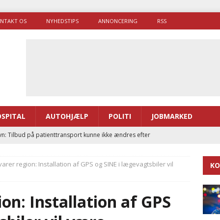
NTAKT OS
NYHEDSTIPS
ANNONCERING
RSS
SPITAL
AUTOHJÆLP
POLITI
JOBMARKED
n: Tilbud på patienttransport kunne ikke ændres efter
TAL
rer region: Installation af GPS og SINE i lægevagtsbiler vil
KO
ræver at beskyttelseskøretøjer bliver lovpligtige ved arbejde i
on: Installation af GPS
enernes gennemsnitlige responstid steg med 9 sekunder i 2025