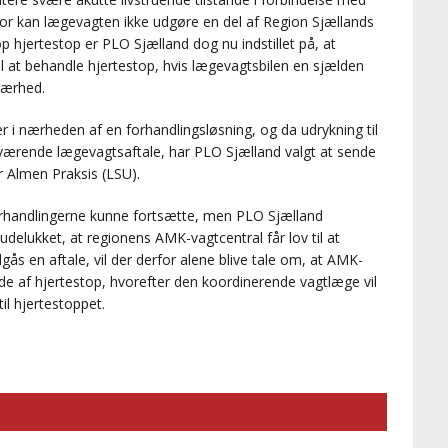
for kan lægevagten ikke udgøre en del af Region Sjællands
op hjertestop er PLO Sjælland dog nu indstillet på, at
il at behandle hjertestop, hvis lægevagtsbilen en sjælden
nærhed.
r i nærheden af en forhandlingsløsning, og da udrykning til
værende lægevagtsaftale, har PLO Sjælland valgt at sende
r Almen Praksis (LSU).
orhandlingerne kunne fortsætte, men PLO Sjælland
udelukket, at regionens AMK-vagtcentral får lov til at
gås en aftale, vil der derfor alene blive tale om, at AMK-
ælde af hjertestop, hvorefter den koordinerende vagtlæge vil
il hjertestoppet.