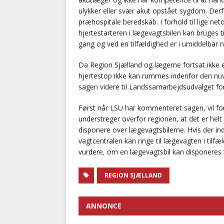
ulykker eller svær akut opstået sygdom. Der
præhospitale beredskab. I forhold til lige net
hjertestarteren i lægevagtsbilen kan bruges t
gang og ved en tilfældighed er i umiddelbar 
Da Region Sjælland og lægerne fortsat ikke e
hjertestop ikke kan rummes indenfor den nu
sagen videre til Landssamarbejdsudvalget fo
Først når LSU har kommenteret sagen, vil f
understreger overfor regionen, at det er helt 
disponere over lægevagtsbilerne. Hvis der ind
vagtcentralen kan ringe til lægevagten i tilf
vurdere, om en lægevagtsbil kan disponeres t
REGION SJÆLLAND
ANNONCE