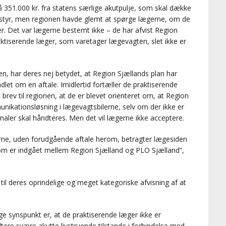
å 351.000 kr. fra statens særlige akutpulje, som skal dække
dstyr, men regionen havde glemt at spørge lægerne, om de
ter. Det var lægerne bestemt ikke – de har afvist Region
raktiserende læger, som varetager lægevagten, slet ikke er
n, har deres nej betydet, at Region Sjællands plan har
dlet om en aftale. Imidlertid fortæller de praktiserende
 brev til regionen, at de er blevet orienteret om, at Region
unikationsløsning i lægevagtsbilerne, selv om der ikke er
aler skal håndteres. Men det vil lægerne ikke acceptere.
lerne, uden forudgående aftale herom, betragter lægesiden
om er indgået mellem Region Sjælland og PLO Sjælland”,
d til deres oprindelige og meget kategoriske afvisning af at
ge synspunkt er, at de praktiserende læger ikke er
tere svære akutte livstruende tilstande i forbindelse med