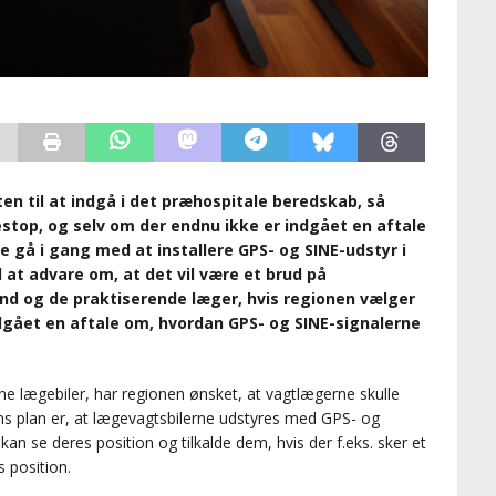
en til at indgå i det præhospitale beredskab, så
estop, og selv om der endnu ikke er indgået en aftale
e gå i gang med at installere GPS- og SINE-udstyr i
 at advare om, at det vil være et brud på
d og de praktiserende læger, hvis regionen vælger
indgået en aftale om, hvordan GPS- og SINE-signalerne
ine lægebiler, har regionen ønsket, at vagtlægerne skulle
ns plan er, at lægevagtsbilerne udstyres med GPS- og
an se deres position og tilkalde dem, hvis der f.eks. sker et
s position.