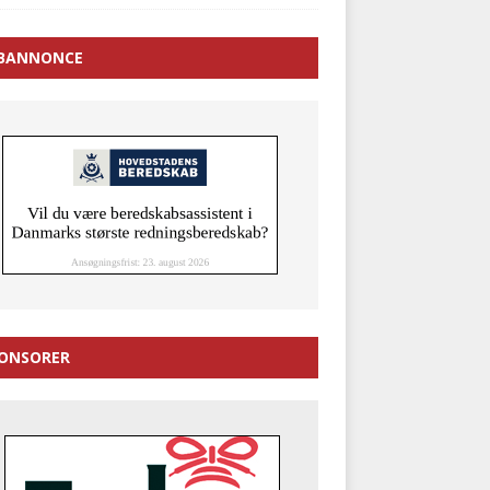
BANNONCE
ONSORER