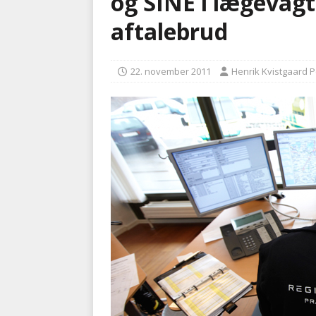
og SINE i lægevagts
[ 5. august 2026 ]
Advarer:
aftalebrud
i det offentlige
PRÆHOSP
[ 9. august 2026 ]
Målrette
22. november 2011
Henrik Kvistgaard 
99 pct.
PRÆHOSPITAL