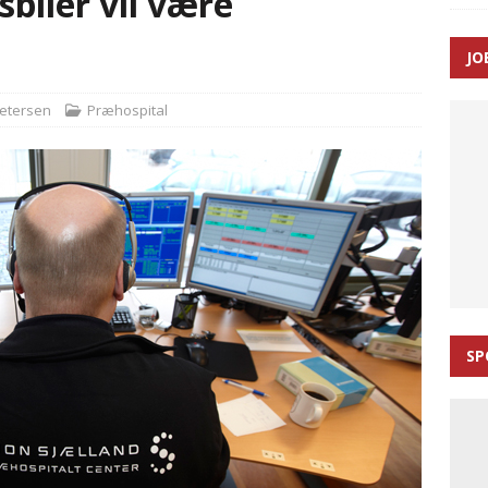
biler vil være
 Udløb af sygetransporttilladelser kan sende 400.000 kørsler over
JO
ITAL
t indsats reducerede 112-opkald fra hyppige indringere med op til
Petersen
Præhospital
SP