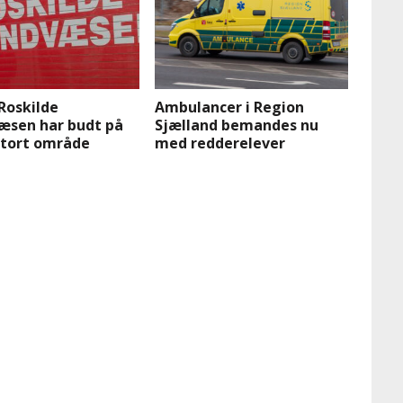
 Roskilde
Ambulancer i Region
æsen har budt på
Sjælland bemandes nu
stort område
med redderelever