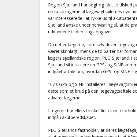
Region Sjælland har søgt og fået et tilskud p
omkostningerne til lægevagtsbilernes nye u
var interesserede i at rykke ud til akutpatien
Sjælland ønske under henvisning til, at de p
uddannede til den slags opgaver.
Da det er lægerne, som selv driver lægevagte
været skrinlagt, mens de to parter har forhan
lægers sjællandske region, PLO Sjælland, i et
Sjælland vil installere en GPS- og SINE-komm
indgået aftale om, hvordan GPS- og SINE-sign
”Hvis GPS og SINE installeres i lægevagtsbi
dette som et brud på den lægevagtsaftale s
advarer lægerne.
Lægerne har ellers trukket lidt i land i forhol
indgå i akutberedskabet.
PLO Sjællands fastholder, at deres lægefagli
akutlæger og ikke har kompetence til at hånd