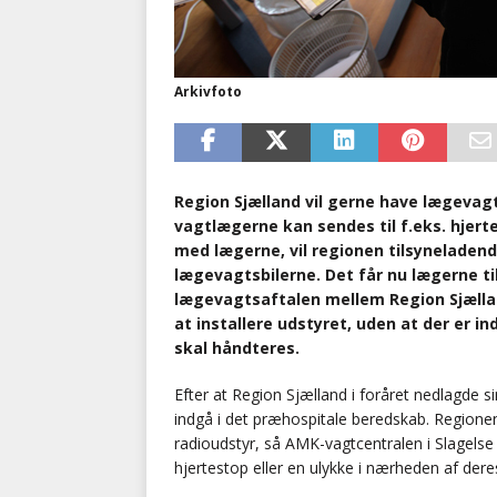
Arkivfoto
Region Sjælland vil gerne have lægevagt
vagtlægerne kan sendes til f.eks. hjert
med lægerne, vil regionen tilsyneladend
lægevagtsbilerne. Det får nu lægerne til
lægevagtsaftalen mellem Region Sjællan
at installere udstyret, uden at der er 
skal håndteres.
Efter at Region Sjælland i foråret nedlagde s
indgå i det præhospitale beredskab. Regione
radioudstyr, så AMK-vagtcentralen i Slagelse k
hjertestop eller en ulykke i nærheden af dere