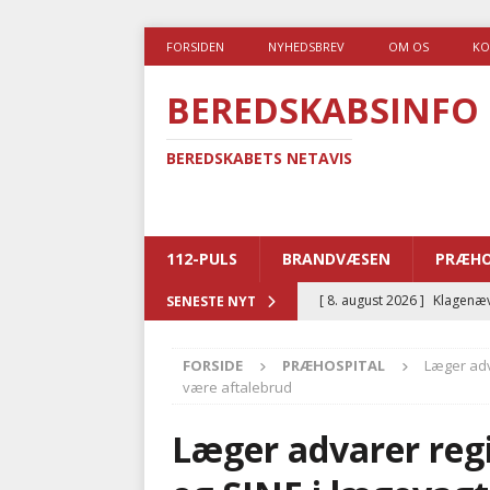
FORSIDEN
NYHEDSBREV
OM OS
KO
BEREDSKABSINFO
BEREDSKABETS NETAVIS
112-PULS
BRANDVÆSEN
PRÆHO
[ 8. august 2026 ]
Klagenæv
SENESTE NYT
tilbudsfristen
PRÆHOSPI
FORSIDE
PRÆHOSPITAL
Læger adva
[ 7. august 2026 ]
Branche k
være aftalebrud
nødsporet
AUTOHJÆLP
Læger advarer regi
[ 6. august 2026 ]
Brandvæs
BRANDVÆSEN