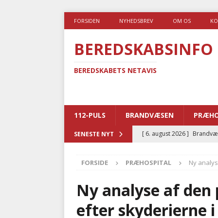
FORSIDEN
NYHEDSBREV
OM OS
KO
BEREDSKABSINFO
BEREDSKABETS NETAVIS
112-PULS
BRANDVÆSEN
PRÆHO
[ 6. august 2026 ]
Brandvæs
SENESTE NYT
BRANDVÆSEN
FORSIDE
PRÆHOSPITAL
Ny analys
[ 5. august 2026 ]
Advarer:
i det offentlige
PRÆHOSP
Ny analyse af den 
[ 5. august 2026 ]
Ny ambul
efter skyderierne i 
[ 4. august 2026 ]
Brandvæs