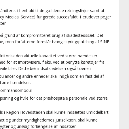
åndteret i henhold til de gældende retningslinjer samt at
cy Medical Service) fungerede succesfuldt. Herudover peger
ter:
å grund af kompromitteret brug af skadestedssæt. Det
e, men forfatterne foreslår tvangsstyring/patching af SINE-
nitorisk den aktuelle kapacitet ved større hændelser.
d for at improvisere, f.eks. ved at benytte køretøjer fra
vile biler. Dette bør indsatsledelsen også træne i.
mbulancer og andre enheder skal indgå som en fast del af
tørre hændelser.
es kommandomodul.
spisning og hvile for det præhospitale personale ved større
s i Region Hovedstaden skal kunne indsættes umiddelbart.
et og under myndighedernes jurisdiktion, skal kunne
ygter og unødig forlængelse af indsatsen.