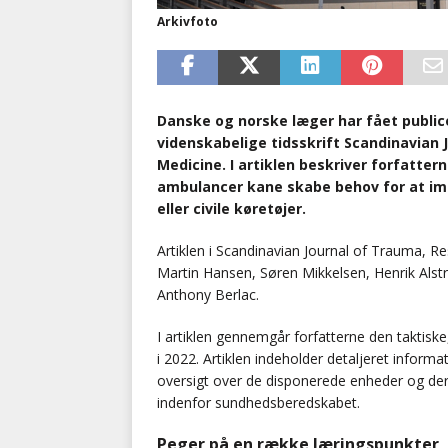
Arkivfoto
Danske og norske læger har fået publicere
videnskabelige tidsskrift Scandinavian
Medicine. I artiklen beskriver forfatte
ambulancer kane skabe behov for at impr
eller civile køretøjer.
Artiklen i Scandinavian Journal of Trauma, R
Martin Hansen, Søren Mikkelsen, Henrik Al
Anthony Berlac.
I artiklen gennemgår forfatterne den taktiske,
i 2022. Artiklen indeholder detaljeret infor
oversigt over de disponerede enheder og de
indenfor sundhedsberedskabet.
Peger på en række læringspunkter