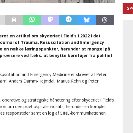
SP
t en artikel om skyderiet i Field’s i 2022 i det
 Journal of Trauma, Resuscitation and Emergency
rne en række læringspunkter, herunder at mangel på
ovisere ved f.eks. at benytte køretøjer fra politiet
esuscitation and Emergency Medicine er skrevet af Peter
strøm, Anders Damm-Hejmdal, Marius Rehn og Peter
 operative og strategiske håndtering efter skyderiet i Field’s
mation om den præhospitale indsats, herunder en komplet
res responstider samt en log af SINE-kommunikationen