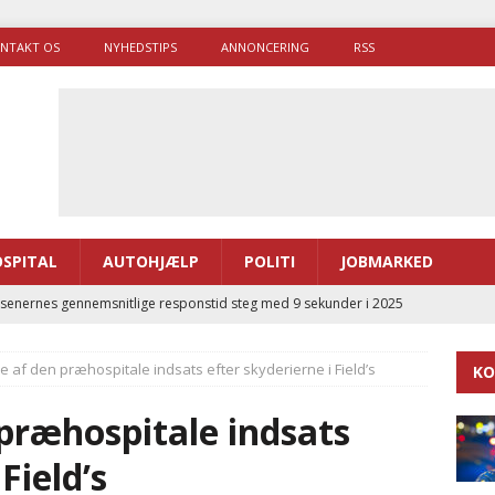
NTAKT OS
NYHEDSTIPS
ANNONCERING
RSS
SPITAL
AUTOHJÆLP
POLITI
JOBMARKED
enernes gennemsnitlige responstid steg med 9 sekunder i 2025
e af den præhospitale indsats efter skyderierne i Field’s
KO
 Udløb af sygetransporttilladelser kan sende 400.000 kørsler over
ITAL
præhospitale indsats
ance og el-sygetransportvogn til Samsø
PRÆHOSPITAL
Field’s
enerne brugte lidt længere tid på at komme af sted i 2025