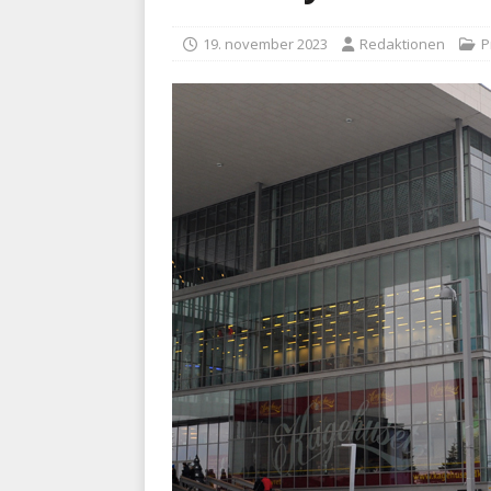
BRANDVÆSEN
19. november 2023
Redaktionen
P
[ 7. august 2026 ]
Branche k
nødsporet
AUTOHJÆLP