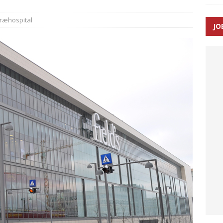
ræhospital
JO
ræver at beskyttelseskøretøjer bliver lovpligtige ved arbejde i