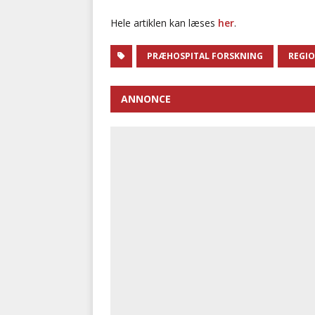
Hele artiklen kan læses
her
.
PRÆHOSPITAL FORSKNING
REGI
ANNONCE