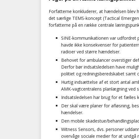
Forfatterne konkluderer, at hændelsen blev h
det særlige TEMS-koncept (Tactical Emergen
forfatterne på en række centrale læringspunk
SINE-kommunikationen var udfordret p
havde ikke konsekvenser for patientern
radioer ved større hændelser.
Behovet for ambulancer overstiger defi
Derfor bør indsatsledelsen have mulighe
politiet og redningsberedskabet samt ci
Hurtig indsættelse af et stort antal a
AMK-vagtcentralens planlægning ved s
Indsatsledelsen har brug for et fæll
Der skal være planer for afløsning, be
hændelser.
Den mobile skadestue/behandlingsplad
Witness Sensors, dvs. personer uddann
overvåge sociale medier for at undgå r