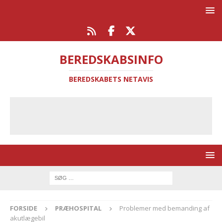
BEREDSKABSINFO
BEREDSKABETS NETAVIS
FORSIDE
PRÆHOSPITAL
Problemer med bemanding af
akutlægebil