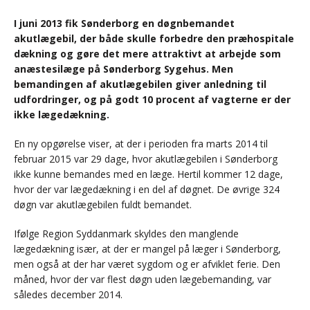
I juni 2013 fik Sønderborg en døgnbemandet
akutlægebil, der både skulle forbedre den præhospitale
dækning og gøre det mere attraktivt at arbejde som
anæstesilæge på Sønderborg Sygehus. Men
bemandingen af akutlægebilen giver anledning til
udfordringer, og på godt 10 procent af vagterne er der
ikke lægedækning.
En ny opgørelse viser, at der i perioden fra marts 2014 til
februar 2015 var 29 dage, hvor akutlægebilen i Sønderborg
ikke kunne bemandes med en læge. Hertil kommer 12 dage,
hvor der var lægedækning i en del af døgnet. De øvrige 324
døgn var akutlægebilen fuldt bemandet.
Ifølge Region Syddanmark skyldes den manglende
lægedækning især, at der er mangel på læger i Sønderborg,
men også at der har været sygdom og er afviklet ferie. Den
måned, hvor der var flest døgn uden lægebemanding, var
således december 2014.