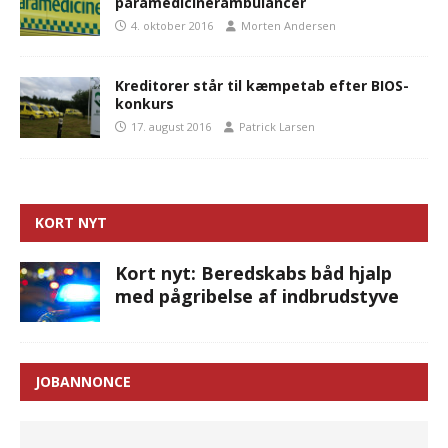
paramedicinerambulancer
4. oktober 2016
Morten Andersen
Kreditorer står til kæmpetab efter BIOS-
konkurs
17. august 2016
Patrick Larsen
KORT NYT
Kort nyt: Beredskabs båd hjalp
med pågribelse af indbrudstyve
JOBANNONCE