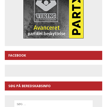
FACEBOOK
SØG PÅ BEREDSKABSINFO