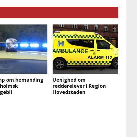
mp om bemanding
Uenighed om
nholmsk
redderelever i Region
gebil
Hovedstaden