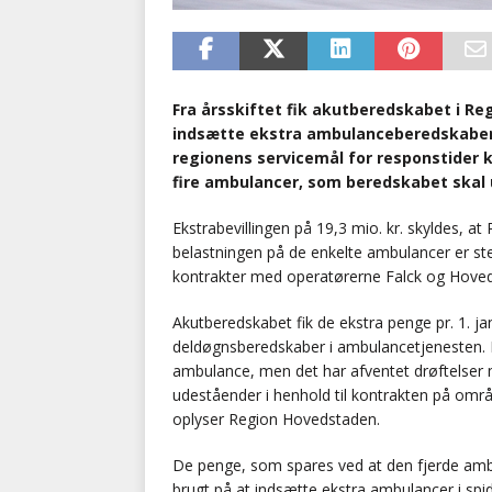
Fra årsskiftet fik akutberedskabet i Reg
indsætte ekstra ambulanceberedskaber.
regionens servicemål for responstider k
fire ambulancer, som beredskabet skal 
Ekstrabevillingen på 19,3 mio. kr. skyldes, 
belastningen på de enkelte ambulancer er ste
kontrakter med operatørerne Falck og Hove
Akutberedskabet fik de ekstra penge pr. 1. j
deldøgnsberedskaber i ambulancetjenesten. De
ambulance, men det har afventet drøftelser
udeståender i henhold til kontrakten på områ
oplyser Region Hovedstaden.
De penge, som spares ved at den fjerde ambul
brugt på at indsætte ekstra ambulancer i spi