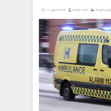
kriminalitet
POLITI
11. april 2018
Frank Toft
Præhospit
[ 6. august 2026 ]
Brandvæs
BRANDVÆSEN