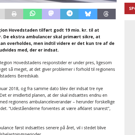
SP
ion Hovedstaden tilført godt 19 mio. kr. til at
 De ekstra ambulancer skal primært sikre, at
an overholdes, men indtil videre er det kun tre af de
udvides med, der er indsat.
at Region Hovedstadens responstider er under pres, ligesom
get så meget, at det giver problemer i forhold til regionens
dstadens Beredskab.
anuar 2018, og fra samme dato blev der indsat tre nye
t er imidlertid planen, at der skal indsættes endnu en
 med regionens ambulanceleverandør – herunder forskellige
det. ”Udeståenderne forventes at være afklaret snarest”,
ance først indsættes senere på året, vil i stedet blive
dsbelastningsperioder.