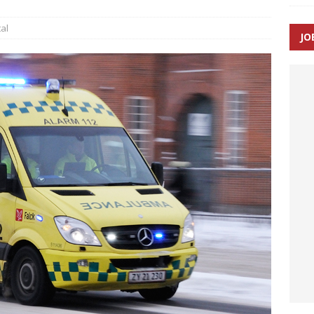
al
JO
enernes gennemsnitlige responstid steg med 9 sekunder i 2025