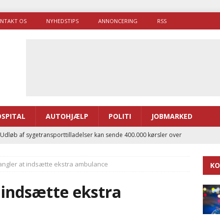
NTAKT OS
NYHEDSTIPS
ANNONCERING
RSS
SPITAL
AUTOHJÆLP
POLITI
JOBMARKED
 Udløb af sygetransporttilladelser kan sende 400.000 kørsler over
ITAL
ngler at indsætte ekstra ambulance
KO
ance og el-sygetransportvogn til Samsø
PRÆHOSPITAL
enerne brugte lidt længere tid på at komme af sted i 2025
 indsætte ekstra
g politiuddannelse skal ruste betjentene til mere kompleks