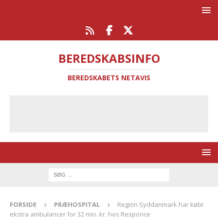
BEREDSKABSINFO
BEREDSKABETS NETAVIS
FORSIDE
PRÆHOSPITAL
Region Syddanmark har købt
ekstra ambulancer for 32 mio. kr. hos Responce