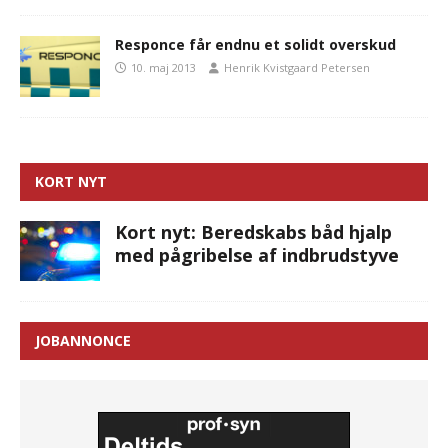
Responce får endnu et solidt overskud
10. maj 2013
Henrik Kvistgaard Petersen
KORT NYT
Kort nyt: Beredskabs båd hjalp
med pågribelse af indbrudstyve
JOBANNONCE