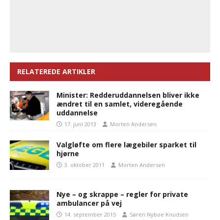
RELATEREDE ARTIKLER
Minister: Redderuddannelsen bliver ikke
ændret til en samlet, videregående
uddannelse
17. juni 2013
Morten Andersen
Valgløfte om flere lægebiler sparket til
hjørne
3. oktober 2011
Morten Andersen
Nye – og skrappe – regler for private
ambulancer på vej
14. september 2015
Søren Nyboe Knudsen