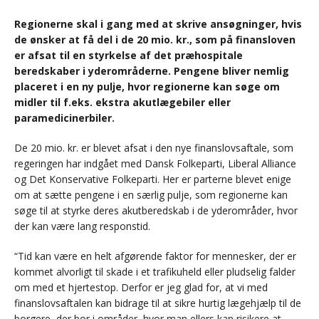
Regionerne skal i gang med at skrive ansøgninger, hvis
de ønsker at få del i de 20 mio. kr., som på finansloven
er afsat til en styrkelse af det præhospitale
beredskaber i yderområderne. Pengene bliver nemlig
placeret i en ny pulje, hvor regionerne kan søge om
midler til f.eks. ekstra akutlægebiler eller
paramedicinerbiler.
De 20 mio. kr. er blevet afsat i den nye finanslovsaftale, som
regeringen har indgået med Dansk Folkeparti, Liberal Alliance
og Det Konservative Folkeparti. Her er parterne blevet enige
om at sætte pengene i en særlig pulje, som regionerne kan
søge til at styrke deres akutberedskab i de yderområder, hvor
der kan være lang responstid.
“Tid kan være en helt afgørende faktor for mennesker, der er
kommet alvorligt til skade i et trafikuheld eller pludselig falder
om med et hjertestop. Derfor er jeg glad for, at vi med
finanslovsaftalen kan bidrage til at sikre hurtig lægehjælp til de
borgere, der bor i områder, hvor man ellers kan risikere at