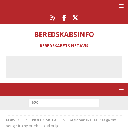
BEREDSKABSINFO
BEREDSKABETS NETAVIS
FORSIDE
PRÆHOSPITAL
Regioner skal selv søge om
penge fra ny præhospital pulje