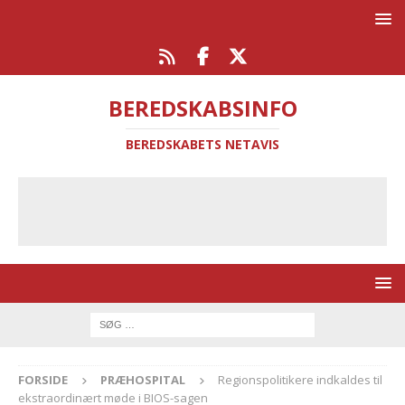
BEREDSKABSINFO
BEREDSKABETS NETAVIS
FORSIDE
PRÆHOSPITAL
Regionspolitikere indkaldes til
ekstraordinært møde i BIOS-sagen