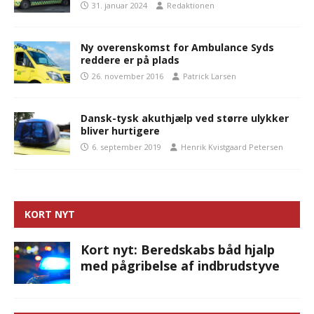
31. januar 2024
Redaktionen
Ny overenskomst for Ambulance Syds
reddere er på plads
26. november 2016
Patrick Larsen
Dansk-tysk akuthjælp ved større ulykker
bliver hurtigere
6. september 2019
Henrik Kvistgaard Petersen
KORT NYT
Kort nyt: Beredskabs båd hjalp
med pågribelse af indbrudstyve