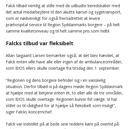
Falck tilbød nemlig at stille med de udbudte beredskaber med
det antal medarbejdere til den akutte kørsel og sygetransport,
som er nødvendigt for også fremadrettet at levere
præhospital service til Region Syddanmarks borgere – på helt
samme kvalitetsniveau og til helt samme pris som hidtil.
Falcks tilbud var fleksibelt
Allan Søgaard Larsen bemærker også, at det blev hævdet, at
Falck enten ville have alle eller ingen af de ambulanceområder,
som BIOS ellers skulle overtage fra tirsdag den 1. september.
”Regionen og dens borgere befinder sig i en vanskelig
situation. Derfor tilbød vi på dagens møde Region Syddanmark
at hjælpe med at betjene enten ét, to eller alle de tre områder,
som BIOS skulle overtage. Regionen kunne frit vælge. Vi har
stillet os til rådighed for at hjælpe så fleksibelt som muligt”,
siger Falcks koncernchef.
Falck var indstillet på at bede sine reddere køre på overtid på