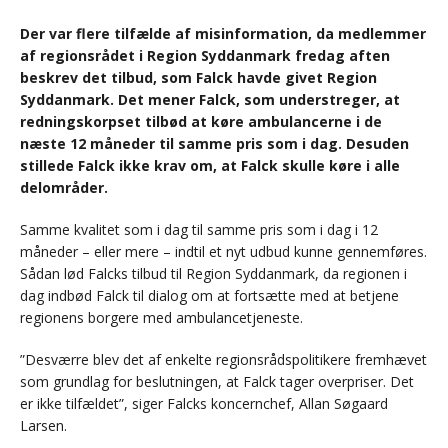
Der var flere tilfælde af misinformation, da medlemmer
af regionsrådet i Region Syddanmark fredag aften
beskrev det tilbud, som Falck havde givet Region
Syddanmark. Det mener Falck, som understreger, at
redningskorpset tilbød at køre ambulancerne i de
næste 12 måneder til samme pris som i dag. Desuden
stillede Falck ikke krav om, at Falck skulle køre i alle
delområder.
Samme kvalitet som i dag til samme pris som i dag i 12
måneder – eller mere – indtil et nyt udbud kunne gennemføres.
Sådan lød Falcks tilbud til Region Syddanmark, da regionen i
dag indbød Falck til dialog om at fortsætte med at betjene
regionens borgere med ambulancetjeneste.
”Desværre blev det af enkelte regionsrådspolitikere fremhævet
som grundlag for beslutningen, at Falck tager overpriser. Det
er ikke tilfældet”, siger Falcks koncernchef, Allan Søgaard
Larsen.