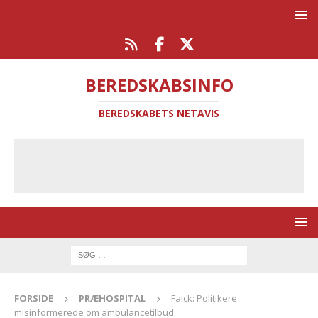
BEREDSKABSINFO
BEREDSKABETS NETAVIS
FORSIDE
PRÆHOSPITAL
Falck: Politikere
misinformerede om ambulancetilbud