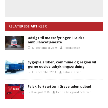
RELATEREDE ARTIKLER
Udsigt til massefyringer i Falcks
ambulancetjeneste
10. september 2010
Redaktionen
Sygeplejersker, kommune og region vil
gerne udvide udrykningsordning
13. december 2011
Patrick Larsen
Falck fortsætter i Greve uden udbud
8. august 2016
Henrik Kvistgaard Petersen