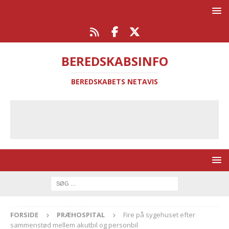
BEREDSKABSINFO
BEREDSKABETS NETAVIS
FORSIDE
PRÆHOSPITAL
Fire på sygehuset efter
sammenstød mellem akutbil og personbil