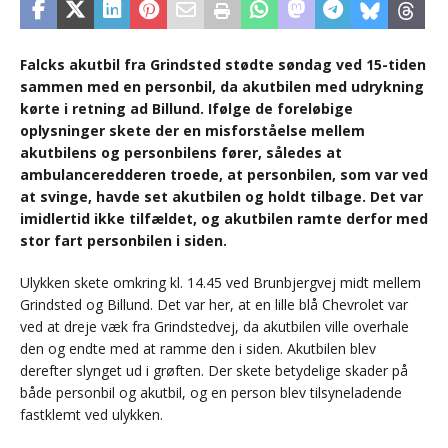
Falcks akutbil fra Grindsted stødte søndag ved 15-tiden
sammen med en personbil, da akutbilen med udrykning
kørte i retning ad Billund. Ifølge de foreløbige
oplysninger skete der en misforståelse mellem
akutbilens og personbilens fører, således at
ambulanceredderen troede, at personbilen, som var ved
at svinge, havde set akutbilen og holdt tilbage. Det var
imidlertid ikke tilfældet, og akutbilen ramte derfor med
stor fart personbilen i siden.
Ulykken skete omkring kl. 14.45 ved Brunbjergvej midt mellem
Grindsted og Billund. Det var her, at en lille blå Chevrolet var
ved at dreje væk fra Grindstedvej, da akutbilen ville overhale
den og endte med at ramme den i siden. Akutbilen blev
derefter slynget ud i grøften. Der skete betydelige skader på
både personbil og akutbil, og en person blev tilsyneladende
fastklemt ved ulykken.