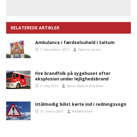
RELATEREDE ARTIKLER
Ambulance i færdselsuheld i Saltum
7. december 2015
Patrick Larsen
Fire brandfolk på sygehuset efter
eksplosion under lejlighedsbrand
3. maj 2015
Søren Nyboe Knudsen
Utålmodig bilist kørte ind i redningsvogn
31. marts 2003
Redaktionen