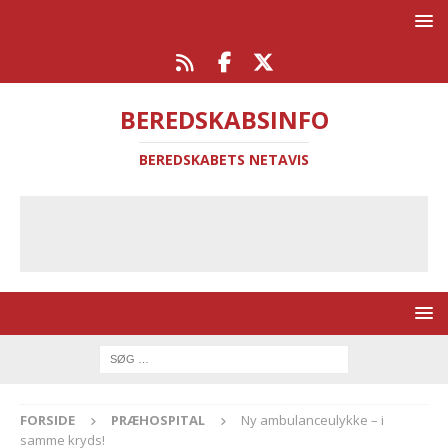
BEREDSKABSINFO
BEREDSKABETS NETAVIS
FORSIDE
PRÆHOSPITAL
Ny ambulanceulykke – i
samme kryds!