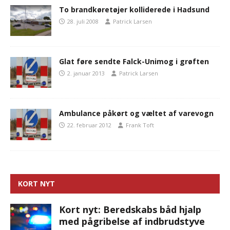
To brandkøretøjer kolliderede i Hadsund
28. juli 2008
Patrick Larsen
Glat føre sendte Falck-Unimog i grøften
2. januar 2013
Patrick Larsen
Ambulance påkørt og væltet af varevogn
22. februar 2012
Frank Toft
KORT NYT
Kort nyt: Beredskabs båd hjalp
med pågribelse af indbrudstyve