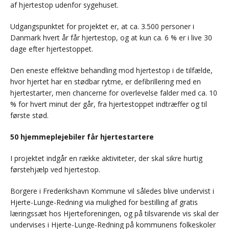
af hjertestop udenfor sygehuset.
Udgangspunktet for projektet er, at ca. 3.500 personer i
Danmark hvert år får hjertestop, og at kun ca. 6 % er i live 30
dage efter hjertestoppet.
Den eneste effektive behandling mod hjertestop i de tilfælde,
hvor hjertet har en stødbar rytme, er defibrillering med en
hjertestarter, men chancerne for overlevelse falder med ca. 10
% for hvert minut der går, fra hjertestoppet indtræffer og til
første stød.
50 hjemmeplejebiler får hjertestartere
I projektet indgår en række aktiviteter, der skal sikre hurtig
førstehjælp ved hjertestop.
Borgere i Frederikshavn Kommune vil således blive undervist i
Hjerte-Lunge-Redning via mulighed for bestilling af gratis
læringssæt hos Hjerteforeningen, og på tilsvarende vis skal der
undervises i Hjerte-Lunge-Redning på kommunens folkeskoler