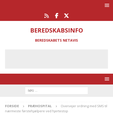
BEREDSKABSINFO
BEREDSKABETS NETAVIS
FORSIDE
PRÆHOSPITAL
Overvejer ordning med SMS til
nærmeste førstehjælpere ved hjertestop