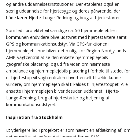
og andre uddannelsesinstitutioner. Der etableres også en
særlig uddannelse for hjertesyge og deres pårørende, der
både lærer Hjerte-Lunge-Redning og brug af hjertestarter.
Som led i projektet vil samtlige ca. 50 hjemmeplejebiler i
kommunen endvidere blive udstyret med hjertestartere samt
GPS og kommunikationsudstyr. Via GPS-funktionen i
hjemmeplejebilerne bliver det muligt for Region Nordjyllands
AMK-vagtcentral at se den enkelte hjemmeplejebils
geografiske placering, og ud fra viden om nærmeste
ambulance og hjemmeplejebils placering i forhold til stedet for
et hjertestop vil vagtcentralen i hvert enkelt tilfælde kunne
vurdere, om hjemmeplejen skal tilkaldes til hjertestoppet. Alle
ansatte i hjemmeplejen bliver desuden uddannet i Hjerte-
Lunge-Redning, brug af hjertestarter og betjening af
kommunikationsudstyret.
Inspiration fra Stockholm
Et yderligere led i projektet er som nævnt en afdækning af, om
det er muligt at indføre det koncept for en SMS-