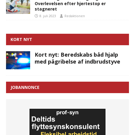
Overlevelsen efter hjertestop er
stagneret
8. juli 2023
Redaktionen
KORT NYT
Kort nyt: Beredskabs båd hjalp
med pågribelse af indbrudstyve
JOBANNONCE