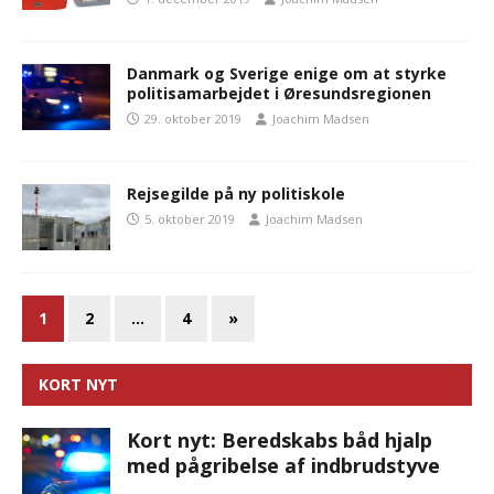
Danmark og Sverige enige om at styrke
politisamarbejdet i Øresundsregionen
29. oktober 2019
Joachim Madsen
Rejsegilde på ny politiskole
5. oktober 2019
Joachim Madsen
1
2
…
4
»
KORT NYT
Kort nyt: Beredskabs båd hjalp
med pågribelse af indbrudstyve