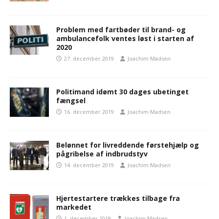
Problem med fartbøder til brand- og
ambulancefolk ventes løst i starten af
2020
27. december 2019
Joachim Madsen
Politimand idømt 30 dages ubetinget
fængsel
16. december 2019
Joachim Madsen
Belønnet for livreddende førstehjælp og
pågribelse af indbrudstyv
14. december 2019
Joachim Madsen
Hjertestartere trækkes tilbage fra
markedet
1. december 2019
Joachim Madsen