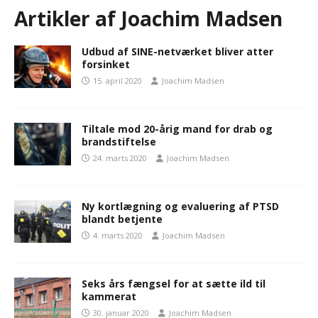
Artikler af
Joachim Madsen
Udbud af SINE-netværket bliver atter
forsinket
15. april 2020
Joachim Madsen
Tiltale mod 20-årig mand for drab og
brandstiftelse
24. marts 2020
Joachim Madsen
Ny kortlægning og evaluering af PTSD
blandt betjente
4. marts 2020
Joachim Madsen
Seks års fængsel for at sætte ild til
kammerat
30. januar 2020
Joachim Madsen