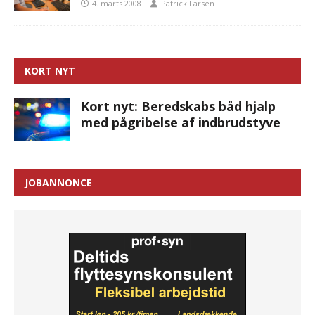
4. marts 2008
Patrick Larsen
KORT NYT
Kort nyt: Beredskabs båd hjalp
med pågribelse af indbrudstyve
JOBANNONCE