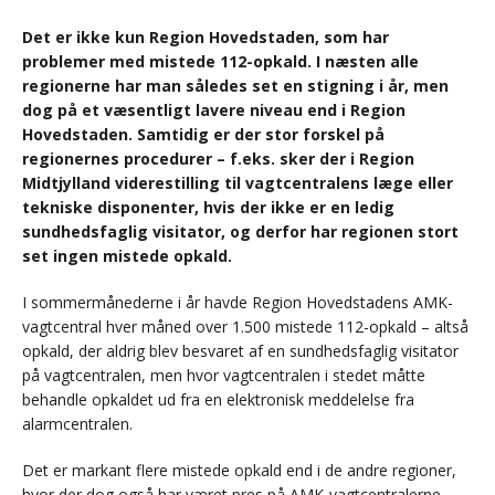
Det er ikke kun Region Hovedstaden, som har
problemer med mistede 112-opkald. I næsten alle
regionerne har man således set en stigning i år, men
dog på et væsentligt lavere niveau end i Region
Hovedstaden. Samtidig er der stor forskel på
regionernes procedurer – f.eks. sker der i Region
Midtjylland viderestilling til vagtcentralens læge eller
tekniske disponenter, hvis der ikke er en ledig
sundhedsfaglig visitator, og derfor har regionen stort
set ingen mistede opkald.
I sommermånederne i år havde Region Hovedstadens AMK-
vagtcentral hver måned over 1.500 mistede 112-opkald – altså
opkald, der aldrig blev besvaret af en sundhedsfaglig visitator
på vagtcentralen, men hvor vagtcentralen i stedet måtte
behandle opkaldet ud fra en elektronisk meddelelse fra
alarmcentralen.
Det er markant flere mistede opkald end i de andre regioner,
hvor der dog også har været pres på AMK-vagtcentralerne,