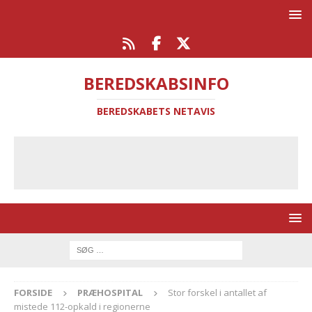
BEREDSKABSINFO
BEREDSKABETS NETAVIS
FORSIDE
PRÆHOSPITAL
Stor forskel i antallet af
mistede 112-opkald i regionerne