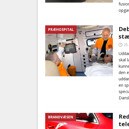
fusio
opgav
Deb
PRÆHOSPITAL
stæ
25
Udda
skal 
kunne
den e
uddan
en sp
speci
Dansk
Red
BRANDVÆSEN
te