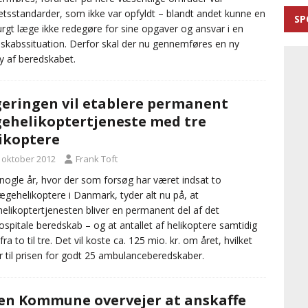
tetsstandarder, som ikke var opfyldt – blandt andet kunne en
SP
rgt læge ikke redegøre for sine opgaver og ansvar i en
skabssituation. Derfor skal der nu gennemføres en ny
y af beredskabet.
eringen vil etablere permanent
ehelikoptertjeneste med tre
ikoptere
. oktober 2012
Frank Toft
 nogle år, hvor der som forsøg har været indsat to
ægehelikoptere i Danmark, tyder alt nu på, at
elikoptertjenesten bliver en permanent del af det
spitale beredskab – og at antallet af helikoptere samtidig
ra to til tre. Det vil koste ca. 125 mio. kr. om året, hvilket
r til prisen for godt 25 ambulanceberedskaber.
en Kommune overvejer at anskaffe