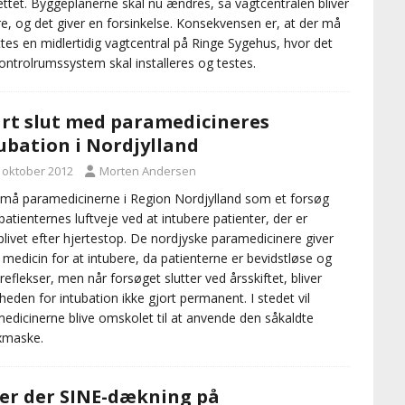
ttet. Byggeplanerne skal nu ændres, så vagtcentralen bliver
e, og det giver en forsinkelse. Konsekvensen er, at der må
ttes en midlertidig vagtcentral på Ringe Sygehus, hvor det
ontrolrumssystem skal installeres og testes.
rt slut med paramedicineres
ubation i Nordjylland
. oktober 2012
Morten Andersen
 må paramedicinerne i Region Nordjylland som et forsøg
 patienternes luftveje ved at intubere patienter, der er
livet efter hjertestop. De nordjyske paramedicinere giver
 medicin for at intubere, da patienterne er bevidstløse og
reflekser, men når forsøget slutter ved årsskiftet, bliver
heden for intubation ikke gjort permanent. I stedet vil
edicinerne blive omskolet til at anvende den såkaldte
xmaske.
er der SINE-dækning på