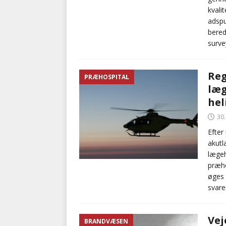
kvali
adspu
bered
surve
Reg
PRÆHOSPITAL
læg
hel
30
Efter
akutl
lægeh
præho
øges f
svare
Vej
BRANDVÆSEN