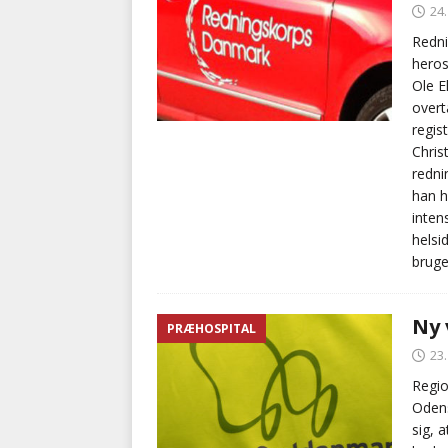
24
Redni
heros
Ole E
overt
regis
Chris
redni
han h
inten
helsi
brug
Ny 
PRÆHOSPITAL
23
Regio
Odens
sig, 