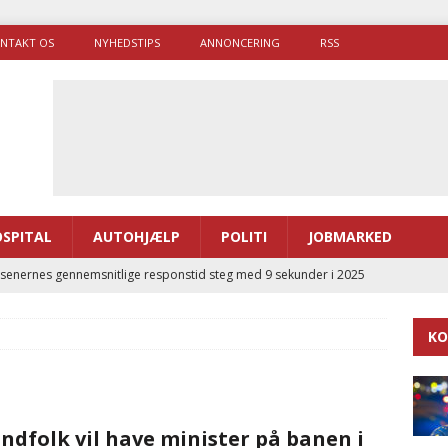
NTAKT OS
NYHEDSTIPS
ANNONCERING
RSS
SPITAL
AUTOHJÆLP
POLITI
JOBMARKED
enernes gennemsnitlige responstid steg med 9 sekunder i 2025
KO
 Udløb af sygetransporttilladelser kan sende 400.000 kørsler over
ITAL
2
ance og el-sygetransportvogn til Samsø
PRÆHOSPITAL
ndfolk vil have minister på banen i
enerne brugte lidt længere tid på at komme af sted i 2025