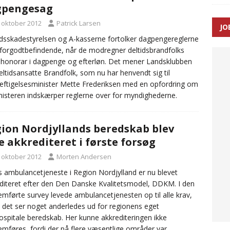
gpengesag
. oktober 2012
Patrick Larsen
JO
ræver at beskyttelseskøretøjer bliver lovpligtige ved arbejde i
dsskadestyrelsen og A-kasserne fortolker dagpengereglerne
 forgodtbefindende, når de modregner deltidsbrandfolks
 honorar i dagpenge og efterløn. Det mener Landsklubben
eltidsansatte Brandfolk, som nu har henvendt sig til
ftigelsesminister Mette Frederiksen med en opfordring om
nisteren indskærper reglerne over for myndighederne.
ion Nordjyllands beredskab blev
e akkrediteret i første forsøg
. oktober 2012
Morten Andersen
s ambulancetjeneste i Region Nordjylland er nu blevet
diteret efter den Den Danske Kvalitetsmodel, DDKM. I den
mførte survey levede ambulancetjenesten op til alle krav,
det ser noget anderledes ud for regionens eget
spitale beredskab. Her kunne akkrediteringen ikke
mføres, fordi der på flere væsentlige områder var