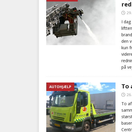
red
29
I dag
liftt
brand
den v
kun f
vider
redni
på vej
To 
AUTOHJÆLP
26
To af
samme
størs
baser
Centr