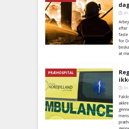
da
BRANDVÆSEN
31
[ 7. august 2026 ]
Branche k
Arbej
efter
nødsporet
AUTOHJÆLP
faste
for D
beskæ
at mi
Reg
PRÆHOSPITAL
ikk
31
Falck
akkre
genne
mens 
præho
genne