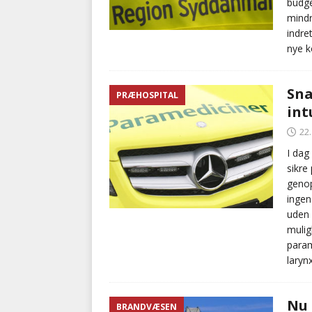
budge
mindr
indre
nye k
Sna
PRÆHOSPITAL
int
22
I dag
sikre
genop
ingen
uden 
mulig
param
laryn
Nu 
BRANDVÆSEN