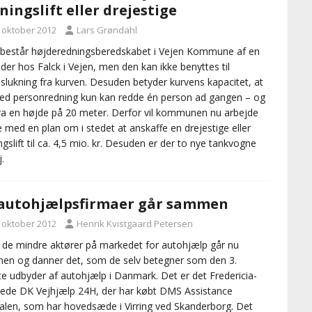
ningslift eller drejestige
. oktober 2012
Lars Grøndahl
 består højderedningsberedskabet i Vejen Kommune af en
ender hos Falck i Vejen, men den kan ikke benyttes til
slukning fra kurven. Desuden betyder kurvens kapacitet, at
ed personredning kun kan redde én person ad gangen – og
ra en højde på 20 meter. Derfor vil kommunen nu arbejde
e med en plan om i stedet at anskaffe en drejestige eller
ngslift til ca. 4,5 mio. kr. Desuden er der to nye tankvogne
.
autohjælpsfirmaer går sammen
. oktober 2012
Henrik Kvistgaard Petersen
 de mindre aktører på markedet for autohjælp går nu
n og danner det, som de selv betegner som den 3.
te udbyder af autohjælp i Danmark. Det er det Fredericia-
ede DK Vejhjælp 24H, der har købt DMS Assistance
alen, som har hovedsæde i Virring ved Skanderborg. Det