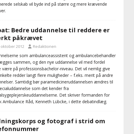
nerede selskab vil byde ind på større og mere krævende
er.
at: Bedre uddannelse til reddere er
rkt påkrævet
. oktober 2012
Redaktionen
nnelserne som ambulanceassistent og ambulancebehandler
lægges sammen, og den nye uddannelse vil med fordel
 være på professionsbachelor-niveau. Det vil nemlig give
nkelte redder langt flere muligheder – f.eks. merit på andre
nelser. Samtidig bør paramedicineruddannelsen ændres til
ecialuddannelse som det kender fra
alsygeplejerskeuddannelserne. Det skriver formanden for
 Ambulance Råd, Kenneth Lübcke, i dette debatindlæg.
ningskorps og fotograf i strid om
lefonnummer