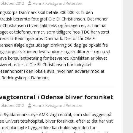
. oktober 2012
Henrik Kvistgaard Petersen
ngskorps Danmark skal betale 300.000 kr. til den
tratisk berømte fotograf Ole Eli Christiansen. Det mener
li Christiansen i hvert fald selv, og årsagen er, at han har
aget et telefonnummer, som tidligere hos TDC har været
treret til Redningskorps Danmark. Derfor får Ole Eli
tiansen ifølge eget udsagn omkring 50 daglige opkald fra
ngskorpsets kunder, leverandører og kreditorer – og nu vil
ave konsulentbetaling for besværet. Konflikten er blevet
siveret, efter at Ole Eli Christiansen har indrykket
desannoncer i den lokale avis, hvor han advarer mod at
e Redningskorps Danmark.
vagtcentral i Odense bliver forsinket
. oktober 2012
Henrik Kvistgaard Petersen
n Syddanmarks nye AMK-vagtcentral, som skal bygges på
e Universitetshospital, bliver forsinket, efter at det har vist
at det planlagte byggeri ikke kan holde sig inden for