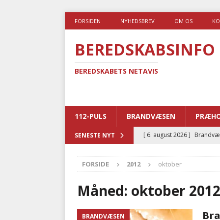
FORSIDEN
NYHEDSBREV
OM OS
KO
BEREDSKABSINFO
BEREDSKABETS NETAVIS
112-PULS
BRANDVÆSEN
PRÆHO
[ 6. august 2026 ]
Brandvæs
SENESTE NYT
BRANDVÆSEN
FORSIDE
2012
oktober
[ 5. august 2026 ]
Advarer:
i det offentlige
PRÆHOSP
Måned:
oktober 201
[ 5. august 2026 ]
Ny ambul
Bra
BRANDVÆSEN
[ 4. august 2026 ]
Brandvæs