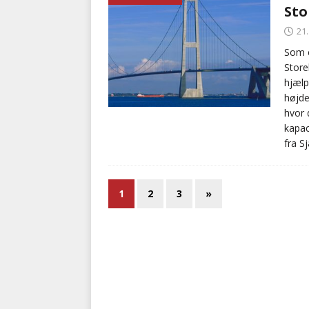
Sto
21
Som e
Store
hjælp
højde
hvor 
kapac
fra 
1
2
3
»