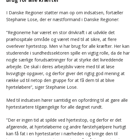
Brug for alle kræfter
I Danske Regioner støtter man op om indsatsen, fortæller
Stephanie Lose, der er næstformand i Danske Regioner:
”Regionerne har været en stor drivkraft i at udvikle det
præhospitale område og været med til at sikre, at flere
overlever hjertestop. Men vi har brug for alle kræfter. Her kan
studerende i sundhedssektoren spille en vigtig rolle, da de har
nogle særlige forudsætninger for at styrke det livreddende
arbejde. De skal i deres arbejdsliv være med til at løse
livsvigtige opgaver, og derfor giver det rigtig god mening at
række ud til netop den gruppe for at få dem til at blive
hjerteløbere”, siger Stephanie Lose.
Med til indsatsen hører samtidig en opfordring til at gøre alle
hjertestartere tilgængelige for alle døgnet rundt.
”Der er ingen tid at spilde ved hjertestop, og derfor er det
afgørende, at hjerteløberne og andre førstehjælpere hurtigt
kan få fat i en hjertestarter i nærheden og bringe den til