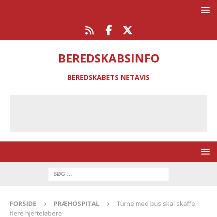
BEREDSKABSINFO
BEREDSKABETS NETAVIS
FORSIDE
PRÆHOSPITAL
Turne med bus skal skaffe
flere hjerteløbere