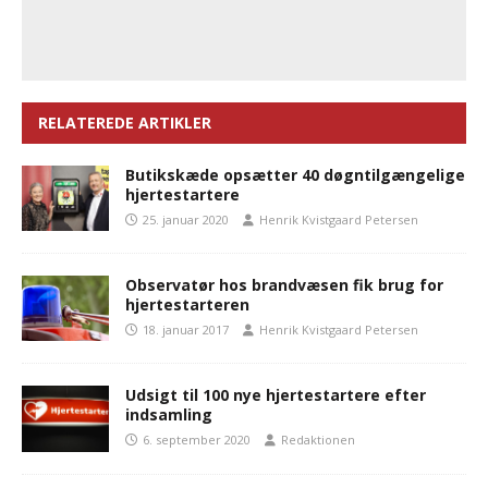
RELATEREDE ARTIKLER
Butikskæde opsætter 40 døgntilgængelige
hjertestartere
25. januar 2020
Henrik Kvistgaard Petersen
Observatør hos brandvæsen fik brug for
hjertestarteren
18. januar 2017
Henrik Kvistgaard Petersen
Udsigt til 100 nye hjertestartere efter
indsamling
6. september 2020
Redaktionen