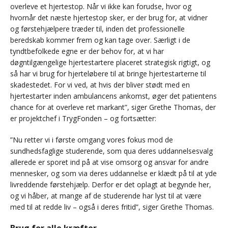
overleve et hjertestop. Når vi ikke kan forudse, hvor og
hvornår det næste hjertestop sker, er der brug for, at vidner
og førstehjælpere træder til, inden det professionelle
beredskab kommer frem og kan tage over. Særligt i de
tyndtbefolkede egne er der behov for, at vi har
døgntilgængelige hjertestartere placeret strategisk rigtigt, og
så har vi brug for hjerteløbere til at bringe hjertestarterne til
skadestedet. For vi ved, at hvis der bliver stødt med en
hjertestarter inden ambulancens ankomst, øger det patientens
chance for at overleve ret markant”, siger Grethe Thomas, der
er projektchef i TrygFonden – og fortsætter:
”Nu retter vi i første omgang vores fokus mod de
sundhedsfaglige studerende, som qua deres uddannelsesvalg
allerede er sporet ind på at vise omsorg og ansvar for andre
mennesker, og som via deres uddannelse er klædt på til at yde
livreddende førstehjælp. Derfor er det oplagt at begynde her,
og vi håber, at mange af de studerende har lyst til at være
med til at redde liv – også i deres fritid”, siger Grethe Thomas.