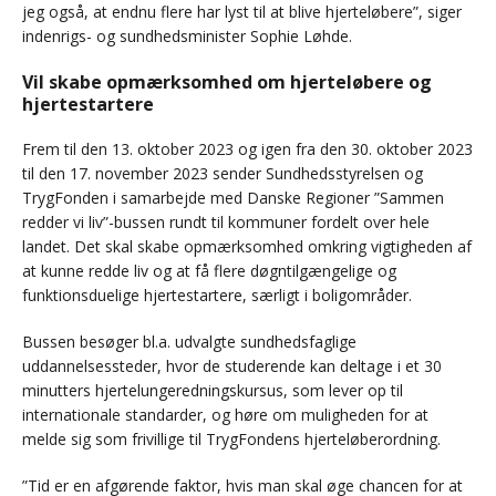
jeg også, at endnu flere har lyst til at blive hjerteløbere”, siger
indenrigs- og sundhedsminister Sophie Løhde.
Vil skabe opmærksomhed om hjerteløbere og
hjertestartere
Frem til den 13. oktober 2023 og igen fra den 30. oktober 2023
til den 17. november 2023 sender Sundhedsstyrelsen og
TrygFonden i samarbejde med Danske Regioner ”Sammen
redder vi liv”-bussen rundt til kommuner fordelt over hele
landet. Det skal skabe opmærksomhed omkring vigtigheden af
at kunne redde liv og at få flere døgntilgængelige og
funktionsduelige hjertestartere, særligt i boligområder.
Bussen besøger bl.a. udvalgte sundhedsfaglige
uddannelsessteder, hvor de studerende kan deltage i et 30
minutters hjertelungeredningskursus, som lever op til
internationale standarder, og høre om muligheden for at
melde sig som frivillige til TrygFondens hjerteløberordning.
”Tid er en afgørende faktor, hvis man skal øge chancen for at