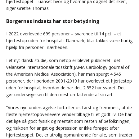
hjertestoppet – uanset hvor og hvornår på døgnet det sker”,
siger Grethe Thomas.
Borgernes indsats har stor betydning
I 2022 overlevede 699 personer – svarende til 14 pct. – et
hjertestop uden for hospital i Danmark, bl.a. takket være hurtig
hjælp fra personer i nærheden.
I et nyt dansk studie, som netop er blevet publiceret i det
velansete internationale tidsskrift JAMA Cardiology (Journal of
the American Medical Association), har man spurgt 4.545
personer, der i perioden 2001-2019 har overlevet et hjertestop
uden for hospital, hvordan de har det. 2.552 har svaret. Det
gør undersøgelsen til den mest omfattende af sin art.
”Vores nye undersøgelse fortæller os først og fremmest, at de
fleste hjertestopoverlevere vender tilbage til et godt liv. De har
det lige så godt fysisk og mentalt som resten af befolkningen,
og risikoen for angst og depression er ikke forøget efter
hjertestoppet. Det er utrolig opmuntrende for alle, som træder