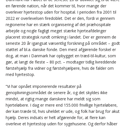
en førende nation, når det kommer til, hvor mange der
overlever hjertestop uden for hospital. I perioden fra 2001 til
2022 er overlevelsen firedoblet. Det er den, fordi vi gennem
regionerne har en stærk organisering af det præhospitale
arbejde og nogle fagligt meget stærke hjerteafdelinger
placeret strategisk rundt omkring i landet. Der er gennem de
seneste 20 år igangsat væsentlig forskning på området – godt
støttet af bl.a. danske fonde. Den mest afgørende forskel er
dog, at man i Danmark har opbygget en træd-til-kultur, som
gør, at langt de fleste – 80 pct. – modtager tidlig livreddende
førstehjælp fra vidner og førstehjælpere, hvis de falder om
med hjertestop.
”Vi har opnået imponerende resultater på
genoplivningsområdet de senere år, og det skyldes ikke
mindst, at rigtig mange danskere har meldt sig som
hjerteløbere. I dag er mere end 155.000 frivillige hjerteløbere,
der kan træde til, hvis uheldet er ude, og folk har brug for akut
hjælp. Deres indsats er helt afgørende for, at flere kan
overleve et hjertestop uden for sygehusene. Og derfor håber