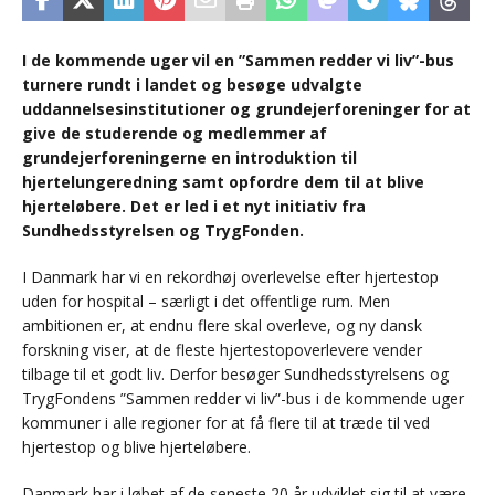
I de kommende uger vil en ”Sammen redder vi liv”-bus
turnere rundt i landet og besøge udvalgte
uddannelsesinstitutioner og grundejerforeninger for at
give de studerende og medlemmer af
grundejerforeningerne en introduktion til
hjertelungeredning samt opfordre dem til at blive
hjerteløbere. Det er led i et nyt initiativ fra
Sundhedsstyrelsen og TrygFonden.
I Danmark har vi en rekordhøj overlevelse efter hjertestop
uden for hospital – særligt i det offentlige rum. Men
ambitionen er, at endnu flere skal overleve, og ny dansk
forskning viser, at de fleste hjertestopoverlevere vender
tilbage til et godt liv. Derfor besøger Sundhedsstyrelsens og
TrygFondens ”Sammen redder vi liv”-bus i de kommende uger
kommuner i alle regioner for at få flere til at træde til ved
hjertestop og blive hjerteløbere.
Danmark har i løbet af de seneste 20 år udviklet sig til at være