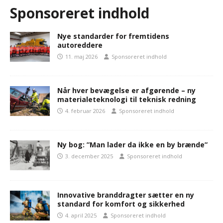
Sponsoreret indhold
Nye standarder for fremtidens
autoreddere
11. maj 2026
Sponsoreret indhold
Når hver bevægelse er afgørende – ny
materialeteknologi til teknisk redning
4. februar 2026
Sponsoreret indhold
Ny bog: ”Man lader da ikke en by brænde”
3. december 2025
Sponsoreret indhold
Innovative branddragter sætter en ny
standard for komfort og sikkerhed
4. april 2025
Sponsoreret indhold