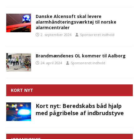
Danske Alcensoft skal levere
alarmhåndteringsværktøj til norske
alarmcentraler
2. september 2024
Sponsoreret indhold
Brandmændenes OL kommer til Aalborg
24. april 2024
Sponsoreret indhold
KORT NYT
Kort nyt: Beredskabs båd hjalp
med pågribelse af indbrudstyve