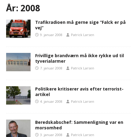
År:
2008
Trafikradioen må gerne sige “Falck er på
vej”
9. januar 2008
Patrick Larsen
Frivillige brandværn må ikke rykke ud til
tyverialarmer
7. januar 2008
Patrick Larsen
Politikere kritiserer avis efter terrorist-
artikel
4. januar 2008
Patrick Larsen
Beredskabschef: Sammenligning var en
morsomhed
3. januar 2008
Patrick Larsen