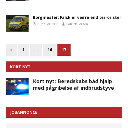
Borgmester: Falck er værre end terrorister
2. januar 2008
Patrick Larsen
«
1
…
16
17
KORT NYT
Kort nyt: Beredskabs båd hjalp
med pågribelse af indbrudstyve
JOBANNONCE