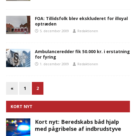
FOA: Tillidsfolk blev ekskluderet for illoyal
optræden
5. december 2009
Redaktionen
Ambulanceredder fik 50.000 kr. i erstatning
for fyring
1. december 2009
Redaktionen
«
1
2
KORT NYT
Kort nyt: Beredskabs båd hjalp
med pågribelse af indbrudstyve