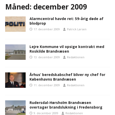
Måned:
december 2009
Alarmcentral havde ret: 59-årig døde af
blodprop
17. december 2009
Patrick Larsen
Lejre Kommune vil opsige kontrakt med
Roskilde Brandvæsen
13. december 2009
Redaktionen
Århus’ beredskabschef bliver ny chef for
Københavns Brandvæsen
11. december 2009
Redaktionen
Rudersdal-Hørsholm Brandvæsen
overtager brandslukning i Fredensborg
9. december 2009
Redaktionen