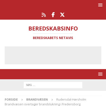
BEREDSKABSINFO
BEREDSKABETS NETAVIS
FORSIDE
BRANDVÆSEN
Rudersdal-Hørsholm
Brandvæsen overtager brandslukning i Fredensborg