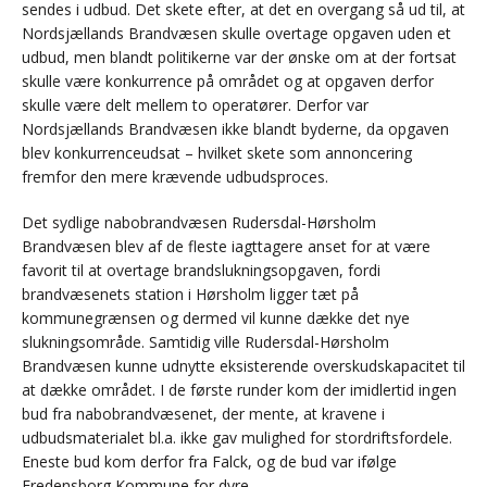
sendes i udbud. Det skete efter, at det en overgang så ud til, at
Nordsjællands Brandvæsen skulle overtage opgaven uden et
udbud, men blandt politikerne var der ønske om at der fortsat
skulle være konkurrence på området og at opgaven derfor
skulle være delt mellem to operatører. Derfor var
Nordsjællands Brandvæsen ikke blandt byderne, da opgaven
blev konkurrenceudsat – hvilket skete som annoncering
fremfor den mere krævende udbudsproces.
Det sydlige nabobrandvæsen Rudersdal-Hørsholm
Brandvæsen blev af de fleste iagttagere anset for at være
favorit til at overtage brandslukningsopgaven, fordi
brandvæsenets station i Hørsholm ligger tæt på
kommunegrænsen og dermed vil kunne dække det nye
slukningsområde. Samtidig ville Rudersdal-Hørsholm
Brandvæsen kunne udnytte eksisterende overskudskapacitet til
at dække området. I de første runder kom der imidlertid ingen
bud fra nabobrandvæsenet, der mente, at kravene i
udbudsmaterialet bl.a. ikke gav mulighed for stordriftsfordele.
Eneste bud kom derfor fra Falck, og de bud var ifølge
Fredensborg Kommune for dyre.