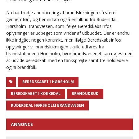
Nu har tredje annoncering af brandslukningen så været
gennemført, og her indløb også en tilbud fra Rudersdal-
Hørsholm Brandvæsen, som ifølge BeredskabsInfos
oplysninger er udpeget som vinder af udbuddet. Der er endnu
ikke indgået nogen kontrakt, men ifølge BeredskabsInfos
oplysninger vil brandslukningen skulle udføres fra
brandstationen i Hørsholm, hvor brandvæsenet kan nøjes med
at udvide beredskab med en tanksprøjte samt tre holdledere
og ni brandfolk.
BEREDSKABET I HØRSHOLM
BEREDSKABET I KOKKEDAL
BRANDUDBUD
RUDERSDAL HØRSHOLM BRANDVÆSEN
ANNONCE