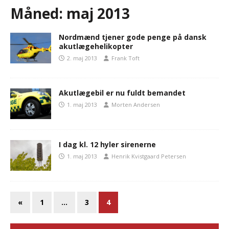
Måned:
maj 2013
Nordmænd tjener gode penge på dansk
akutlægehelikopter
2. maj 2013
Frank Toft
Akutlægebil er nu fuldt bemandet
1. maj 2013
Morten Andersen
I dag kl. 12 hyler sirenerne
1. maj 2013
Henrik Kvistgaard Petersen
«
1
…
3
4