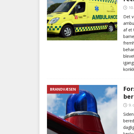
10
Det v
ambul
af et
barne
fremh
behan
bleve
igang
konkl
For
BRANDVÆSEN
ber
9.
Siden
bered
dagli
ligel