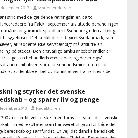
. december 2013
Morten Andersen
ar i strid med de gældende retningslinjer, da to
ancereddere fra Falck i september afsluttede behandlingen
 to måneder gammelt spædbarn i Svendborg uden at bringe
t til sygehuset. Det konkluderer Region Syddanmark, som
æver, at redderne ikke selvstændigt må afslutte en
dling på stedet. Den ansvarlige ambulancebehandler er
t frataget sin behandlerkompetence, og der er også
sat andre initiativer, som får sundhedsministeren til at
udere, at der ikke er behov for initiativer fra hendes side.
skning styrker det svenske
edskab – og sparer liv og penge
 december 2013
Redaktionen
 2002 er der blevet forsket med fornyet styrke i det svenske
skab – med resultater som har været til gavn for både det
ge beredskab og samfundet. En vej, det danske beredskab
edes ville få gavn af at følge, skriver Christina Bengtsen, der