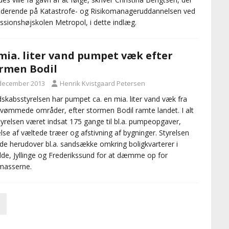
uderende på Katastrofe- og Risikomanageruddannelsen ved
ssionshøjskolen Metropol, i dette indlæg.
mia. liter vand pumpet væk efter
rmen Bodil
 december 2013
Henrik Kvistgaard Petersen
skabsstyrelsen har pumpet ca. en mia. liter vand væk fra
vømmede områder, efter stormen Bodil ramte landet. I alt
tyrelsen været indsat 175 gange til bl.a. pumpeopgaver,
else af væltede træer og afstivning af bygninger. Styrelsen
de herudover bl.a. sandsække omkring boligkvarterer i
lde, Jyllinge og Frederikssund for at dæmme op for
masserne.