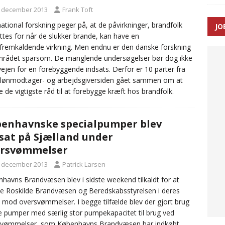
. december 2013
Frank Toft
national forskning peger på, at de påvirkninger, brandfolk
JO
enernes gennemsnitlige responstid steg med 9 sekunder i 2025
tes for når de slukker brande, kan have en
fremkaldende virkning. Men endnu er den danske forskning
rådet sparsom. De manglende undersøgelser bør dog ikke
 vejen for en forebyggende indsats. Derfor er 10 parter fra
lønmodtager- og arbejdsgiversiden gået sammen om at
e de vigtigste råd til at forebygge kræft hos brandfolk.
enhavnske specialpumper blev
sat på Sjælland under
ersvømmelser
. december 2013
Patrick Larsen
havns Brandvæsen blev i sidste weekend tilkaldt for at
e Roskilde Brandvæsen og Beredskabsstyrelsen i deres
mod oversvømmelser. I begge tilfælde blev der gjort brug
e pumper med særlig stor pumpekapacitet til brug ved
svømmelser, som Københavns Brandvæsen har indkøbt.