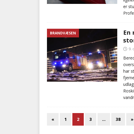
er st
Profe
En 
BRANDVÆSEN
sto
9.
Bered
overs
har s
fjern
udlag
Roski
vand
«
1
2
3
…
38
»