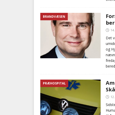
For
BRANDVÆSEN
ber
14
Det v
umidd
og Hj
nævnt
freda
bered
Amb
PRÆHOSPITAL
Skå
12
Sidst
Human