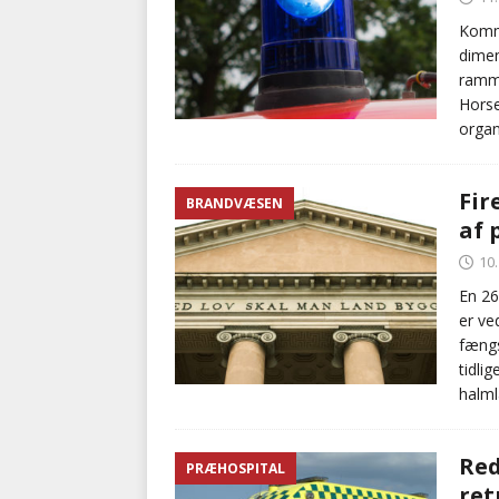
Kommu
dimen
ramm
Horse
organ
Fir
BRANDVÆSEN
af 
10
En 26
er ve
fængs
tidli
halmla
Red
PRÆHOSPITAL
ret