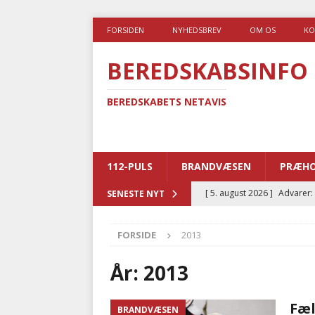
FORSIDEN
NYHEDSBREV
OM OS
KO
BEREDSKABSINFO
BEREDSKABETS NETAVIS
112-PULS
BRANDVÆSEN
PRÆHO
[ 5. august 2026 ]
Advarer:
SENESTE NYT
i det offentlige
PRÆHOSP
FORSIDE
2013
[ 5. august 2026 ]
Ny ambul
[ 4. august 2026 ]
Brandvæs
År:
2013
BRANDVÆSEN
Fæl
BRANDVÆSEN
[ 4. august 2026 ]
Ny treåri