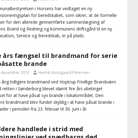
nalbestyrelsen i Horsens har vedtaget en ny
sioneringsplan for beredskabet, som sikrer, at de formelle
er for den allerede gennemførte sammenlægning af
ns Brand og Redning og kommunens driftsgård til en ny
isation, Service og Beredskab, er på plads.
e års fængsel til brandmand for serie
påsatte brande
. december 2013
Henrik Kvistgaard Petersen
-årig tidligere brandmand ved Hoptrup Frivillige Brandværn
d retten i Sønderborg blevet idømt fire års ubetinget
el for at have påsat syv brande i lokalområdet. Den
gere brandmand blev fundet skyldig i at have påsat brande i
der i perioden fra 23. februar til 30. juni i år.
dere handlede i strid med
ningslinjer ved spædbarns død