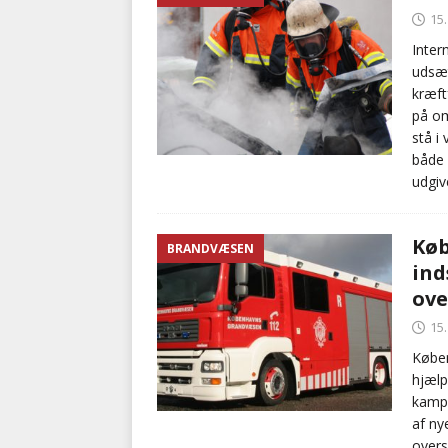
15
kriminalitet
POLITI
Inter
[ 6. august 2026 ]
Brandvæs
udsæt
kræft
BRANDVÆSEN
på om
stå i
både 
udgiv
Køb
BRANDVÆSEN
ind
ov
15
Køben
hjælp
kamp 
af ny
over