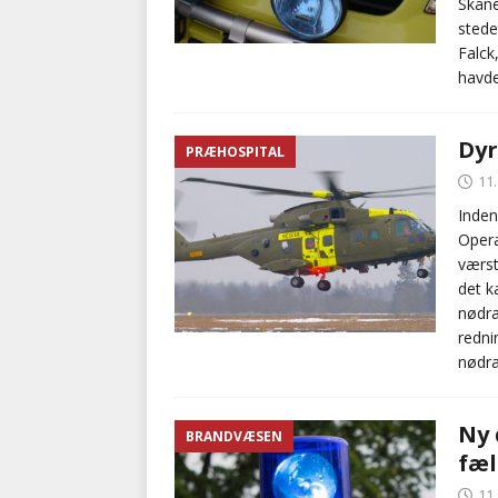
Skåne
stede
Falck
havde
Dyr
PRÆHOSPITAL
11
Inden
Opera
værst
det k
nødra
redni
nødra
Ny 
BRANDVÆSEN
fæl
11