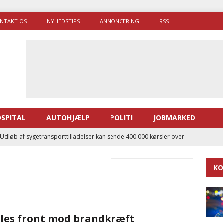
NTAKT OS
NYHEDSTIPS
ANNONCERING
RSS
SPITAL
AUTOHJÆLP
POLITI
JOBMARKED
 Udløb af sygetransporttilladelser kan sende 400.000 kørsler over
ITAL
KO
ance og el-sygetransportvogn til Samsø
PRÆHOSPITAL
enerne brugte lidt længere tid på at komme af sted i 2025
les front mod brandkræft
g politiuddannelse skal ruste betjentene til mere kompleks