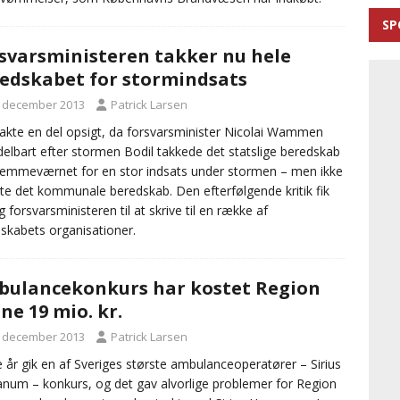
SP
svarsministeren takker nu hele
edskabet for stormindsats
. december 2013
Patrick Larsen
akte en del opsigt, da forsvarsminister Nicolai Wammen
elbart efter stormen Bodil takkede det statslige beredskab
emmeværnet for en stor indsats under stormen – men ikke
e det kommunale beredskab. Den efterfølgende kritik fik
g forsvarsministeren til at skrive til en række af
skabets organisationer.
ulancekonkurs har kostet Region
ne 19 mio. kr.
. december 2013
Patrick Larsen
e år gik en af Sveriges største ambulanceoperatører – Sirius
um – konkurs, og det gav alvorlige problemer for Region