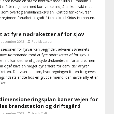
, som havde en større kontrakt med Sirius Humanum. I
t måtte regionen med kort varsel indgå en kontrakt med
, som overtog ambulancekørslen. Kort tid før konkursen
 regionen forudbetalt godt 21 mio. kr. til Sirius Humanum.
t at fyre nødraketter af for sjov
. december 2013
Patrick Larsen
 sæsonen for fyrværkeri begynder, advarer Søværnets
tive Kommando mod at fyre nødraketter af for sjov. I
e fald kan det nemlig betyde druknedøden for andre, men
an også blive en meget dyr affære for dem, der affyrer
ketten. Det viser en dom, hvor regningen for en forgæves
ngsindsats endte hos en gruppe mænd, der havde affyret en
ket.
dimensioneringsplan baner vejen for
les brandstation og driftsgård
. december 2013
Frank Toft