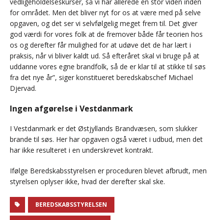
vedligeholdelseskurser, så vi har allerede en stor viden inden
for området. Men det bliver nyt for os at være med på selve
opgaven, og det ser vi selvfølgelig meget frem til. Det giver
god værdi for vores folk at de fremover både får teorien hos
os og derefter får mulighed for at udøve det de har lært i
praksis, når vi bliver kaldt ud. Så efteråret skal vi bruge på at
uddanne vores egne brandfolk, så de er klar til at stikke til søs
fra det nye år”, siger konstitueret beredskabschef Michael
Djervad.
Ingen afgørelse i Vestdanmark
I Vestdanmark er det Østjyllands Brandvæsen, som slukker
brande til søs. Her har opgaven også været i udbud, men det
har ikke resulteret i en underskrevet kontrakt.
Ifølge Beredskabsstyrelsen er proceduren blevet afbrudt, men
styrelsen oplyser ikke, hvad der derefter skal ske.
BEREDSKABSSTYRELSEN