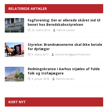
RELATEREDE ARTIKLER
Fagforening: Der er allerede skåret ind til
benet hos Beredskabsstyrelsen
26. marts 2016
Patrick Larsen
Styrelse: Brandvæsenerne skal ikke betale
for dyrlæger
9. marts 2017
Henrik Kvistgaard Petersen
Redningskranse i Aarhus stjæles af fulde
folk og trofæjægere
4. januar 2018
Patrick Larsen
KORT NYT