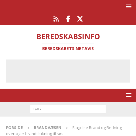
BEREDSKABSINFO
BEREDSKABETS NETAVIS
FORSIDE
BRANDVÆSEN
Slagelse Brand og Redning
overtager brandslukning til søs