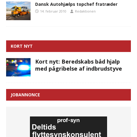
Dansk Autohjælps topchef fratræder
14. februar 2010
Redaktionen
KORT NYT
Kort nyt: Beredskabs båd hjalp
med pågribelse af indbrudstyve
JOBANNONCE