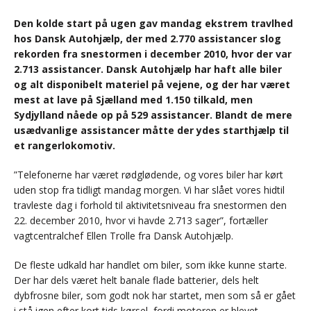
Den kolde start på ugen gav mandag ekstrem travlhed
hos Dansk Autohjælp, der med 2.770 assistancer slog
rekorden fra snestormen i december 2010, hvor der var
2.713 assistancer. Dansk Autohjælp har haft alle biler
og alt disponibelt materiel på vejene, og der har været
mest at lave på Sjælland med 1.150 tilkald, men
Sydjylland nåede op på 529 assistancer. Blandt de mere
usædvanlige assistancer måtte der ydes starthjælp til
et rangerlokomotiv.
”Telefonerne har været rødglødende, og vores biler har kørt
uden stop fra tidligt mandag morgen. Vi har slået vores hidtil
travleste dag i forhold til aktivitetsniveau fra snestormen den
22. december 2010, hvor vi havde 2.713 sager”, fortæller
vagtcentralchef Ellen Trolle fra Dansk Autohjælp.
De fleste udkald har handlet om biler, som ikke kunne starte.
Der har dels været helt banale flade batterier, dels helt
dybfrosne biler, som godt nok har startet, men som så er gået
i stå igen efter kort tids kørsel, fordi motoren er blevet