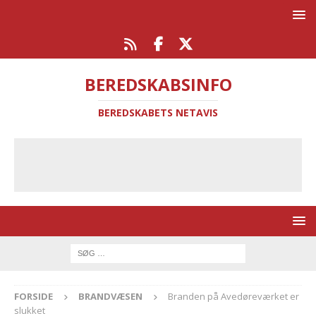
BEREDSKABSINFO
BEREDSKABETS NETAVIS
FORSIDE
BRANDVÆSEN
Branden på Avedøreværket er
slukket