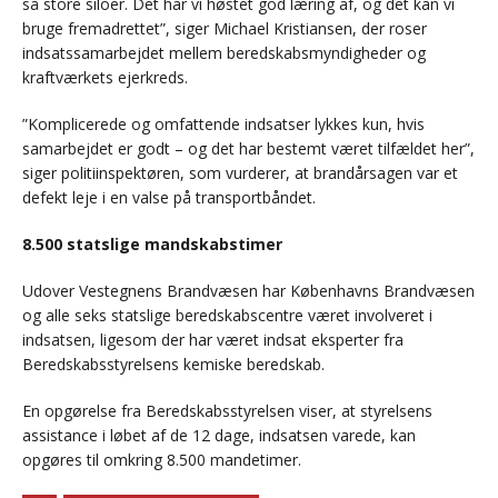
så store siloer. Det har vi høstet god læring af, og det kan vi
bruge fremadrettet”, siger Michael Kristiansen, der roser
indsatssamarbejdet mellem beredskabsmyndigheder og
kraftværkets ejerkreds.
”Komplicerede og omfattende indsatser lykkes kun, hvis
samarbejdet er godt – og det har bestemt været tilfældet her”,
siger politiinspektøren, som vurderer, at brandårsagen var et
defekt leje i en valse på transportbåndet.
8.500 statslige mandskabstimer
Udover Vestegnens Brandvæsen har Københavns Brandvæsen
og alle seks statslige beredskabscentre været involveret i
indsatsen, ligesom der har været indsat eksperter fra
Beredskabsstyrelsens kemiske beredskab.
En opgørelse fra Beredskabsstyrelsen viser, at styrelsens
assistance i løbet af de 12 dage, indsatsen varede, kan
opgøres til omkring 8.500 mandetimer.