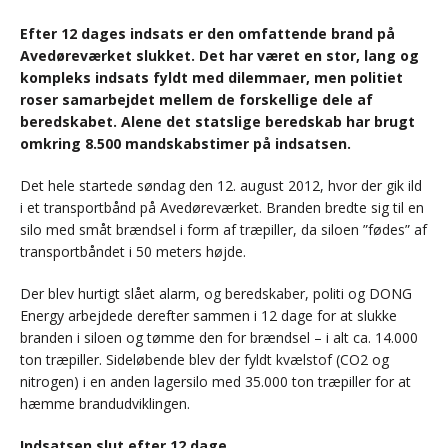
Efter 12 dages indsats er den omfattende brand på
Avedøreværket slukket. Det har været en stor, lang og
kompleks indsats fyldt med dilemmaer, men politiet
roser samarbejdet mellem de forskellige dele af
beredskabet. Alene det statslige beredskab har brugt
omkring 8.500 mandskabstimer på indsatsen.
Det hele startede søndag den 12. august 2012, hvor der gik ild
i et transportbånd på Avedøreværket. Branden bredte sig til en
silo med småt brændsel i form af træpiller, da siloen ”fødes” af
transportbåndet i 50 meters højde.
Der blev hurtigt slået alarm, og beredskaber, politi og DONG
Energy arbejdede derefter sammen i 12 dage for at slukke
branden i siloen og tømme den for brændsel – i alt ca. 14.000
ton træpiller. Sideløbende blev der fyldt kvælstof (CO2 og
nitrogen) i en anden lagersilo med 35.000 ton træpiller for at
hæmme brandudviklingen.
Indsatsen slut efter 12 dage