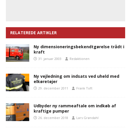
RELATEREDE ARTIKLER
Ny dimensioneringsbekendtgørelse trådt i
kraft
31. januar 2003
Redaktionen
Ny vejledning om indsats ved uheld med
elkøretøjer
29. december 2011
Frank Toft
Udbyder ny rammeaftale om indkøb af
kraftige pumper
26. december 2018
Lars Grøndahl