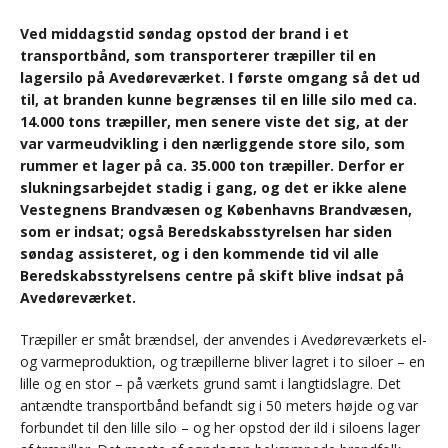
Ved middagstid søndag opstod der brand i et
transportbånd, som transporterer træpiller til en
lagersilo på Avedøreværket. I første omgang så det ud
til, at branden kunne begrænses til en lille silo med ca.
14.000 tons træpiller, men senere viste det sig, at der
var varmeudvikling i den nærliggende store silo, som
rummer et lager på ca. 35.000 ton træpiller. Derfor er
slukningsarbejdet stadig i gang, og det er ikke alene
Vestegnens Brandvæsen og Københavns Brandvæsen,
som er indsat; også Beredskabsstyrelsen har siden
søndag assisteret, og i den kommende tid vil alle
Beredskabsstyrelsens centre på skift blive indsat på
Avedøreværket.
Træpiller er småt brændsel, der anvendes i Avedøreværkets el-
og varmeproduktion, og træpillerne bliver lagret i to siloer – en
lille og en stor – på værkets grund samt i langtidslagre. Det
antændte transportbånd befandt sig i 50 meters højde og var
forbundet til den lille silo – og her opstod der ild i siloens lager