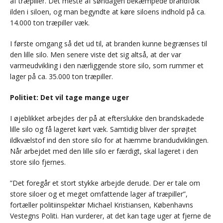
af træpiller. Det meste af søndagen bekæmpede brandfolk
ilden i siloen, og man begyndte at køre siloens indhold på ca.
14.000 ton træpiller væk.
I første omgang så det ud til, at branden kunne begrænses til
den lille silo. Men senere viste det sig altså, at der var
varmeudvikling i den nærliggende store silo, som rummer et
lager på ca. 35.000 ton træpiller.
Politiet: Det vil tage mange uger
I øjeblikket arbejdes der på at efterslukke den brandskadede
lille silo og få lageret kørt væk. Samtidig bliver der sprøjtet
ildkvælstof ind den store silo for at hæmme brandudviklingen.
Når arbejdet med den lille silo er færdigt, skal lageret i den
store silo fjernes.
”Det foregår et stort stykke arbejde derude. Der er tale om
store siloer og et meget omfattende lager af træpiller”,
fortæller politiinspektør Michael Kristiansen, Københavns
Vestegns Politi. Han vurderer, at det kan tage uger at fjerne de