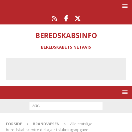
BEREDSKABSINFO
BEREDSKABETS NETAVIS
FORSIDE
BRANDVÆSEN
Alle statslige
beredskabscentre deltager i slukningsopgave