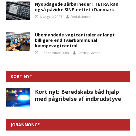
Nyopdagede sårbarheder i TETRA kan
også påvirke SINE-nettet i Danmark
6. august 2023
Redaktionen
Ubemandede vagtcentraler er langt
billigere end tværkommunal
kæmpevagtcentral
9. december 2008
Patrick Larsen
KORT NYT
Kort nyt: Beredskabs båd hjalp
med pågribelse af indbrudstyve
JOBANNONCE