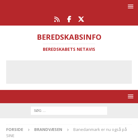
BEREDSKABSINFO
BEREDSKABETS NETAVIS
FORSIDE
BRANDVÆSEN
Banedanmark er nu også på
SINE