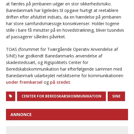
at færdes på jernbanen udgør en stor sikkerhedsrisiko.
Banedanmark har ligeledes til opgave hurtigt at reetablere
driften efter afsluttet indsats, da en hændelse på jernbanen
har store samfundsmæssige konsekvenser. Holder togene
stille i bare få minutter på en hovedstrækning, bliver tusindvis
af passagerer således påvirket.
TOAS (forummet for Tværgående Operativ Anvendelse af
SINE) har godkendt Banedanmarks anvendelse af
skadestedssæt, og Rigspolitiets Center for
Beredskabskommunikation har efterfølgende sammen med
Banedanmark udarbejdet netskitserne for kommunikationen
under fremkørsel
og
på stedet
.
CENTER FOR BEREDSKABSKOMMUNIKATION
SINE
ANNONCE