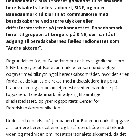
Banedanmark blev i foråret godkendt til at anvende
beredskabets fælles radionet, SINE, og nu er
Banedanmark så klar til at kommunikere med
beredskaberne ved større ulykker eller
driftsforstyrrelser på jernbanenettet. Banedanmark
hører til gruppen af brugere på SINE, der har fået
adgang til beredskabernes fælles radionettet som
”Andre aktører”.
Begrundelsen for, at Banedanmark er blevet godkendt som
SINE-bruger, er at Banedanmark løser samfundsvigtige
opgaver med tilknytning til beredskabsområdet, hvor det er en
fordel, at de kan tale direkte med indsatsledere fra politi,
brandvæsen og ambulancetjeneste ved en hændelse på
togbanen. Banedanmark får adgang til samtlige
skadestedssæt, oplyser Rigspolitiets Center for
Beredskabskommunikation.
Under en hændelse på jernbanen har Banedanmark til opgave
at alarmere beredskaberne og bistå dem, både med teknisk
viden og med viden om indsatspersonalets sikkerhed, da det