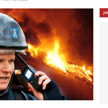
SEN
JO
 Udløb af sygetransporttilladelser kan sende 400.000 kørsler over
ITAL