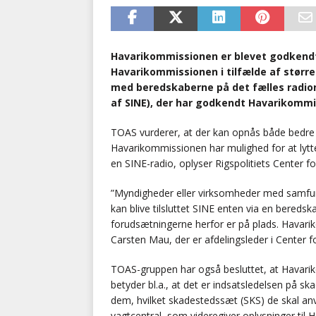
Havarikommissionen er blevet godkendt 
Havarikommissionen i tilfælde af større
med beredskaberne på det fælles radio
af SINE), der har godkendt Havarikommi
TOAS vurderer, at der kan opnås både bedre 
Havarikommissionen har mulighed for at lytte
en SINE-radio, oplyser Rigspolitiets Center
”Myndigheder eller virksomheder med samfun
kan blive tilsluttet SINE enten via en beredska
forudsætningerne herfor er på plads. Havarik
Carsten Mau, der er afdelingsleder i Center
TOAS-gruppen har også besluttet, at Havarik
betyder bl.a., at det er indsatsledelsen på
dem, hvilket skadestedssæt (SKS) de skal anv
vagtcentral, som videregiver oplysninger til