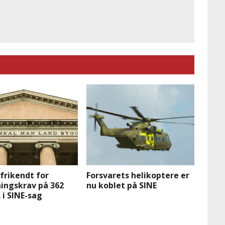
frikendt for
Forsvarets helikoptere er
ingskrav på 362
nu koblet på SINE
. i SINE-sag