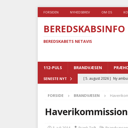
FORSIDEN
NYHEDSBREV
OM OS
KO
BEREDSKABSINFO
BEREDSKABETS NETAVIS
112-PULS
BRANDVÆSEN
PRÆHO
[ 5. august 2026 ]
Ny ambul
SENESTE NYT
[ 4. august 2026 ]
Brandvæs
FORSIDE
BRANDVÆSEN
Haverikom
BRANDVÆSEN
[ 4. august 2026 ]
Ny treåri
Haverikommission
kriminalitet
POLITI
[ 3. august 2026 ]
Kommuner
5. juli 2014
Frank Toft
Brandvæsen