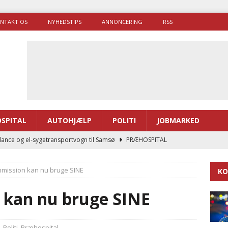
NTAKT OS
NYHEDSTIPS
ANNONCERING
RSS
SPITAL
AUTOHJÆLP
POLITI
JOBMARKED
ance og el-sygetransportvogn til Samsø
PRÆHOSPITAL
enerne brugte lidt længere tid på at komme af sted i 2025
mission kan nu bruge SINE
KO
g politiuddannelse skal ruste betjentene til mere kompleks
 kan nu bruge SINE
ne driver flere brandstationer, mens Falcks andel fortsætter
,
Politi
,
Præhospital