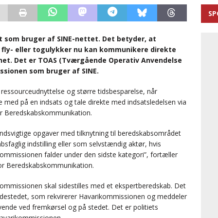
SP
som bruger af SINE-nettet. Det betyder, at
 fly- eller togulykker nu kan kommunikere direkte
net. Det er TOAS (Tværgående Operativ Anvendelse
ssionen som bruger af SINE.
ressourceudnyttelse og større tidsbesparelse, når
 med på en indsats og tale direkte med indsatsledelsen via
 for Beredskabskommunikation.
dsvigtige opgaver med tilknytning til beredskabsområdet
bsfaglig indstilling eller som selvstændig aktør, hvis
ommissionen falder under den sidste kategori”, fortæller
 for Beredskabskommunikation.
ommissionen skal sidestilles med et ekspertberedskab. Det
 skadestedet, som rekvirerer Havarikommissionen og meddeler
ende ved fremkørsel og på stedet. Det er politiets
 Havarikommissionen.