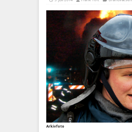
med at falde
BRANDVÆ
[ 5. august 2026 ]
Advarer:
i det offentlige
PRÆHOSP
Arkivfoto