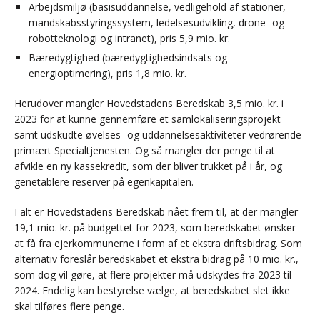
Arbejdsmiljø (basisuddannelse, vedligehold af stationer,
mandskabsstyringssystem, ledelsesudvikling, drone- og
robotteknologi og intranet), pris 5,9 mio. kr.
Bæredygtighed (bæredygtighedsindsats og
energioptimering), pris 1,8 mio. kr.
Herudover mangler Hovedstadens Beredskab 3,5 mio. kr. i
2023 for at kunne gennemføre et samlokaliseringsprojekt
samt udskudte øvelses- og uddannelsesaktiviteter vedrørende
primært Specialtjenesten. Og så mangler der penge til at
afvikle en ny kassekredit, som der bliver trukket på i år, og
genetablere reserver på egenkapitalen.
I alt er Hovedstadens Beredskab nået frem til, at der mangler
19,1 mio. kr. på budgettet for 2023, som beredskabet ønsker
at få fra ejerkommunerne i form af et ekstra driftsbidrag. Som
alternativ foreslår beredskabet et ekstra bidrag på 10 mio. kr.,
som dog vil gøre, at flere projekter må udskydes fra 2023 til
2024. Endelig kan bestyrelse vælge, at beredskabet slet ikke
skal tilføres flere penge.