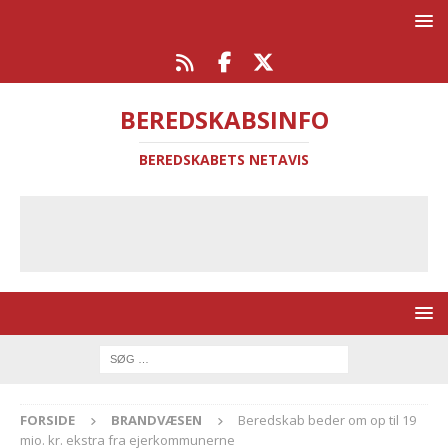
BEREDSKABSINFO
BEREDSKABETS NETAVIS
FORSIDE
BRANDVÆSEN
Beredskab beder om op til 19
mio. kr. ekstra fra ejerkommunerne