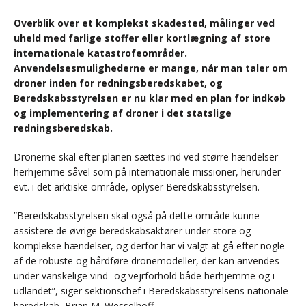
Overblik over et komplekst skadested, målinger ved
uheld med farlige stoffer eller kortlægning af store
internationale katastrofeområder.
Anvendelsesmulighederne er mange, når man taler om
droner inden for redningsberedskabet, og
Beredskabsstyrelsen er nu klar med en plan for indkøb
og implementering af droner i det statslige
redningsberedskab.
Dronerne skal efter planen sættes ind ved større hændelser
herhjemme såvel som på internationale missioner, herunder
evt. i det arktiske område, oplyser Beredskabsstyrelsen.
”Beredskabsstyrelsen skal også på dette område kunne
assistere de øvrige beredskabsaktører under store og
komplekse hændelser, og derfor har vi valgt at gå efter nogle
af de robuste og hårdføre dronemodeller, der kan anvendes
under vanskelige vind- og vejrforhold både herhjemme og i
udlandet”, siger sektionschef i Beredskabsstyrelsens nationale
beredskab, Brian M. Wesselhoff.