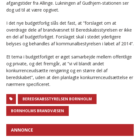
afgangstider fra Allinge. Lukningen af Gudhjem-stationen ser
dog ud til at være opgivet.
I det nye budgetforlig slås det fast, at ”forslaget om at
overdrage dele af brandvæsnet til Beredskabsstyrelsen er ikke
en del af budgetforliget. Forslaget skal i stedet yderligere
belyses og behandles af kommunalbestyrelsen i løbet af 2014”.
Et tema i budgetforliget er øget samarbejde mellem offentlige
og private, og det fremgår, at ”vi vil blandt andet
konkurrenceudsætte rengøring og en større del af
beredskabet”, uden at den planlagte konkurrenceudsættelse er
nærmere specificeret.
BEREDSKABSSTYRELSEN BORNHOLM
BORNHOLMS BRANDVÆSEN
ANNONCE