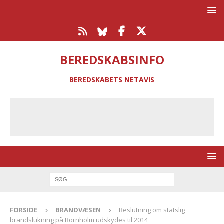
BEREDSKABSINFO
BEREDSKABETS NETAVIS
FORSIDE
BRANDVÆSEN
Beslutning om statslig
brandslukning på Bornholm udskydes til 2014