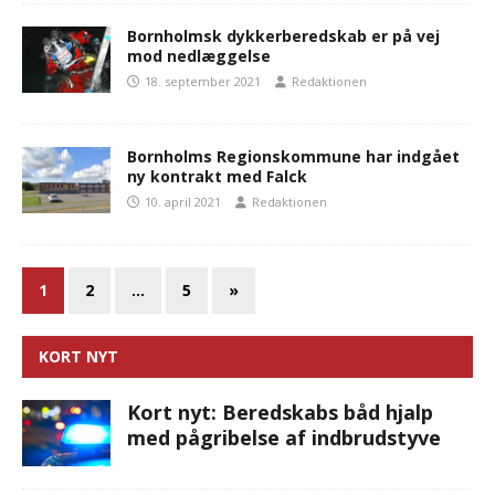
Bornholmsk dykkerberedskab er på vej
mod nedlæggelse
18. september 2021
Redaktionen
Bornholms Regionskommune har indgået
ny kontrakt med Falck
10. april 2021
Redaktionen
1
2
…
5
»
KORT NYT
Kort nyt: Beredskabs båd hjalp
med pågribelse af indbrudstyve