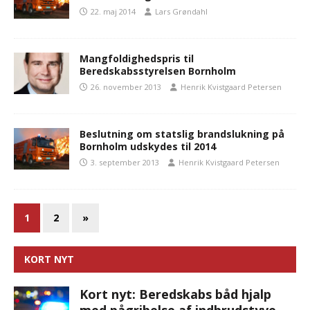
22. maj 2014
Lars Grøndahl
Mangfoldighedspris til
Beredskabsstyrelsen Bornholm
26. november 2013
Henrik Kvistgaard Petersen
Beslutning om statslig brandslukning på
Bornholm udskydes til 2014
3. september 2013
Henrik Kvistgaard Petersen
1
2
»
KORT NYT
Kort nyt: Beredskabs båd hjalp