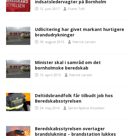
indsatsledervagter på Bornholm
12. juni 2017
Frank Toft
Udlicitering har givet markant hurtigere
brandudrykninger
18. august 2015
Patrick Larsen
Minister skal i samråd om det
bornholmske beredskab
13. april 2015
Patrick Larsen
Deltidsbrandfolk får tilbudt job hos
Beredskabsstyrelsen
24. maj 2014
Søren Nyboe Knudsen
Beredskabsstyrelsen overtager
brandslukning – brandstation lukkes