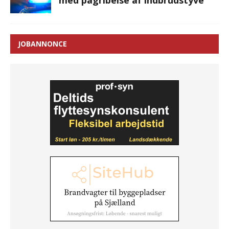
med pågribelse af indbrudstyve
JOBANNONCE