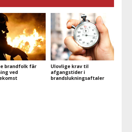
ige brandfolk får
Ulovlige krav til
ning ved
afgangstider i
dekomst
brandslukningsaftaler