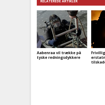
RELATEREDE ARTIKLER
Aabenraa vil trække på
Frivill
tyske redningsdykkere
erstat
tilska