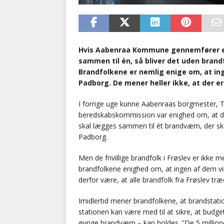
Hvis Aabenraa Kommune gennemfører en
sammen til én, så bliver det uden brand
Brandfolkene er nemlig enige om, at inge
Padborg. De mener heller ikke, at der
I forrige uge kunne Aabenraas borgmester, T
beredskabskommission var enighed om, at de
skal lægges sammen til ét brandværn, der ska
Padborg.
Men de frivillige brandfolk i Frøslev er ikk
brandfolkene enighed om, at ingen af dem vi
derfor være, at alle brandfolk fra Frøslev 
Imidlertid mener brandfolkene, at brandstatione
stationen kan være med til at sikre, at budget
øvrige brandværn – kan holdes. ”De 5 millioner