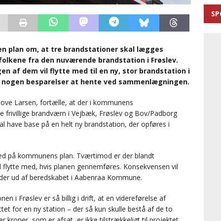
SP
 plan om, at tre brandstationer skal lægges
folkene fra den nuværende brandstation i Frøslev.
n af dem vil flytte med til en ny, stor brandstation i
 er nogen besparelser at hente ved sammenlægningen.
ove Larsen, fortælle, at der i kommunens
 frivillige brandværn i Vejbæk, Frøslev og Bov/Padborg
l have base på en helt ny brandstation, der opføres i
e med på kommunens plan. Tværtimod er der blandt
l flytte med, hvis planen gennemføres. Konsekvensen vil
træder ud af beredskabet i Aabenraa Kommune.
n i Frøslev er så billig i drift, at en videreførelse af
tet for en ny station – der så kun skulle bestå af de to
 kroner, som er afsat, er ikke tilstrækkeligt til projektet,