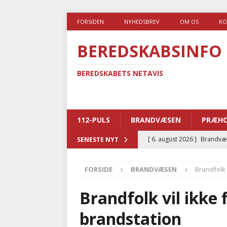
FORSIDEN
NYHEDSBREV
OM OS
KO
BEREDSKABSINFO
BEREDSKABETS NETAVIS
112-PULS
BRANDVÆSEN
PRÆHO
[ 6. august 2026 ]
Brandvæs
SENESTE NYT
BRANDVÆSEN
FORSIDE
BRANDVÆSEN
Brandfolk 
[ 5. august 2026 ]
Advarer:
i det offentlige
PRÆHOSP
Brandfolk vil ikke 
[ 5. august 2026 ]
Ny ambul
brandstation
[ 4. august 2026 ]
Brandvæs