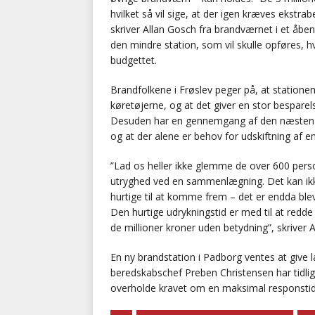
hvilket så vil sige, at der igen kræves ekstrab
skriver Allan Gosch fra brandværnet i et åbe
den mindre station, som vil skulle opføres, h
budgettet.
Brandfolkene i Frøslev peger på, at stationen er
køretøjerne, og at det giver en stor besparel
Desuden har en gennemgang af den næsten nye
og at der alene er behov for udskiftning af en
”Lad os heller ikke glemme de over 600 pers
utryghed ved en sammenlægning. Det kan ikk
hurtige til at komme frem – det er endda ble
Den hurtige udrykningstid er med til at redde li
de millioner kroner uden betydning”, skriver 
En ny brandstation i Padborg ventes at giv
beredskabschef Preben Christensen har tidlig
overholde kravet om en maksimal responstid