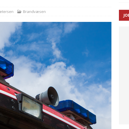
Petersen
Brandvæsen
JO
ræver at beskyttelseskøretøjer bliver lovpligtige ved arbejde i