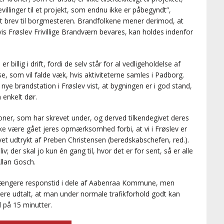
evillinger til et projekt, som endnu ikke er påbegyndt”,
nt brev til borgmesteren. Brandfolkene mener derimod, at
vis Frøslev Frivillige Brandværn bevares, kan holdes indenfor
 billig i drift, fordi de selv står for al vedligeholdelse af
se, som vil falde væk, hvis aktiviteterne samles i Padborg.
 brandstation i Frøslev vist, at bygningen er i god stand,
 enkelt dør.
oner, som har skrevet under, og derved tilkendegivet deres
e være gået jeres opmærksomhed forbi, at vi i Frøslev er
vet udtrykt af Preben Christensen (beredskabschefen, red.).
v; der skal jo kun én gang til, hvor det er for sent, så er alle
Allan Gosch.
e længere responstid i dele af Aabenraa Kommune, men
ere udtalt, at man under normale trafikforhold godt kan
 på 15 minutter.