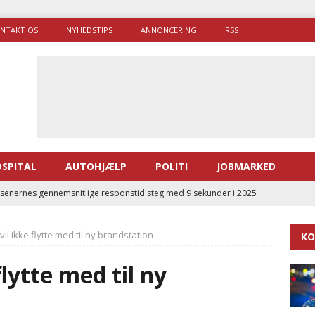
NTAKT OS
NYHEDSTIPS
ANNONCERING
RSS
SPITAL
AUTOHJÆLP
POLITI
JOBMARKED
enernes gennemsnitlige responstid steg med 9 sekunder i 2025
vil ikke flytte med til ny brandstation
KO
 Udløb af sygetransporttilladelser kan sende 400.000 kørsler over
ITAL
flytte med til ny
ance og el-sygetransportvogn til Samsø
PRÆHOSPITAL
enerne brugte lidt længere tid på at komme af sted i 2025