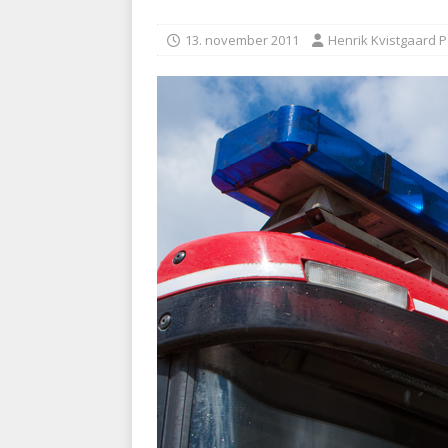
BRANDVÆSEN
13. november 2011
Henrik Kvistgaard 
[ 7. august 2026 ]
Branche k
nødsporet
AUTOHJÆLP