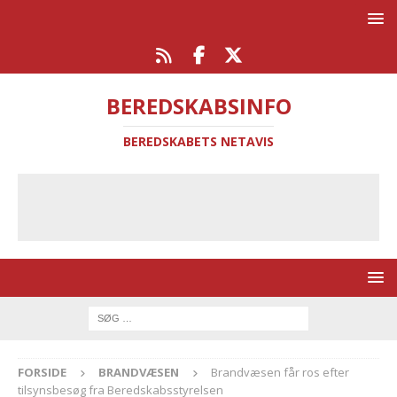
BEREDSKABSINFO
BEREDSKABETS NETAVIS
FORSIDE
BRANDVÆSEN
Brandvæsen får ros efter
tilsynsbesøg fra Beredskabsstyrelsen