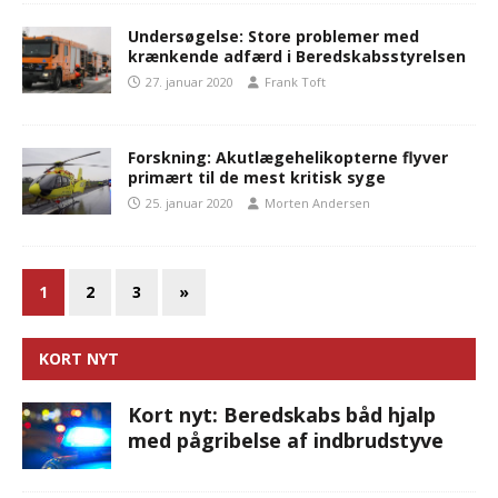
Undersøgelse: Store problemer med
krænkende adfærd i Beredskabsstyrelsen
27. januar 2020
Frank Toft
Forskning: Akutlægehelikopterne flyver
primært til de mest kritisk syge
25. januar 2020
Morten Andersen
1
2
3
»
KORT NYT
Kort nyt: Beredskabs båd hjalp
med pågribelse af indbrudstyve