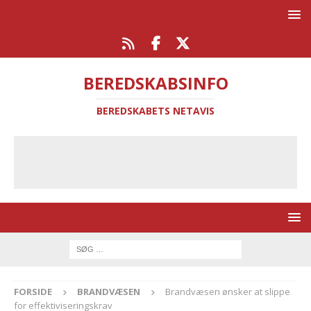
BEREDSKABSINFO
BEREDSKABETS NETAVIS
FORSIDE
BRANDVÆSEN
Brandvæsen ønsker at slippe
for effektiviseringskrav