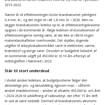
2015-2022.
Næste år vil effektiviseringen koste brandvæsenet yderligere
0,4 mio. kr., og det stiger til i alt 1,8 mio. kr. i 2026. Men nu
lægger brandvæsenets ledelse op til, at effektiviseringskravene
opgives i de kommende år. Ifølge ledelsen vil konsekvensen af
effektiviseringerne nemlig være, at der ikke er råd til nogen
materielanskaffelser overhovedet. Det skyldes stigende
udgifter til arbejdsskadeområdet samt til elektricitet, varme,
brændstof og øvrige varer. Desuden er budgettet belastet af
en kommende udgift på 450.000 kr. til 10-års-eftersyn af
redningsliften i Næstved i 2023.
Står til stort underskud
I stedet ønsker ledelsen, at budgetposterne følger den
almindelige pris- og lønudvikling, ligesom man – såfremt
ønsket imødekommes – ønsker at afsætte 450.000 kr. om året
i 2024-2026 til udskiftning af radioudstyr, der efter 15 års drift
er ved at være nedslidt. Dermed vil brandvæsenets økonomi