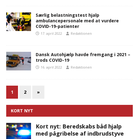
Særlig belastningstest hjalp
ambulancepersonale med at vurdere
COVID-19-patienter
17. april 2022
Redaktionen
Dansk Autohjælp havde fremgang i 2021 –
trods COVID-19
16. april 2022
Redaktionen
1
2
»
KORT NYT
Kort nyt: Beredskabs båd hjalp
med pågribelse af indbrudstyve