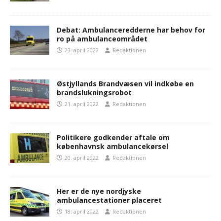
Debat: Ambulanceredderne har behov for
ro på ambulanceområdet
23. april 2022
Redaktionen
Østjyllands Brandvæsen vil indkøbe en
brandslukningsrobot
21. april 2022
Redaktionen
Politikere godkender aftale om
københavnsk ambulancekørsel
20. april 2022
Redaktionen
Her er de nye nordjyske
ambulancestationer placeret
18. april 2022
Redaktionen