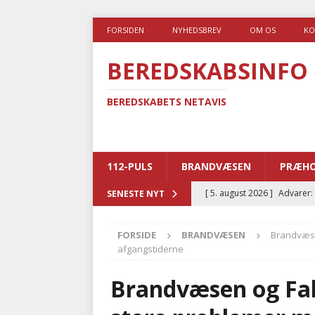
FORSIDEN
NYHEDSBREV
OM OS
KO
BEREDSKABSINFO
BEREDSKABETS NETAVIS
112-PULS
BRANDVÆSEN
PRÆHO
[ 5. august 2026 ]
Advarer:
SENESTE NYT
i det offentlige
PRÆHOSP
FORSIDE
BRANDVÆSEN
Brandvæse
[ 5. august 2026 ]
Ny ambul
afgangstiderne
[ 4. august 2026 ]
Brandvæs
Brandvæsen og Falc
BRANDVÆSEN
[ 4. august 2026 ]
Ny treåri