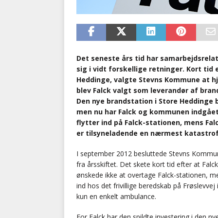
Det seneste års tid har samarbejdsrel
sig i vidt forskellige retninger. Kort tid
Heddinge, valgte Stevns Kommune at h
blev Falck valgt som leverandør af bra
Den nye brandstation i Store Heddinge bl
men nu har Falck og kommunen indgået 
flytter ind på Falck-stationen, mens Fal
er tilsyneladende en nærmest katastrof
I september 2012 besluttede Stevns Kommun
fra årsskiftet. Det skete kort tid efter at F
ønskede ikke at overtage Falck-stationen, me
ind hos det frivillige beredskab på Frøslevve
kun en enkelt ambulance.
For Falck har den spildte investering i den nye