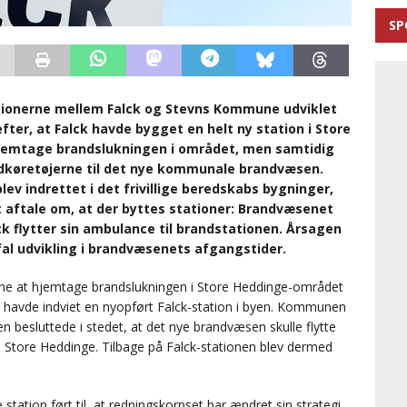
SP
ationerne mellem Falck og Stevns Kommune udviklet
 efter, at Falck havde bygget en helt ny station i Store
jemtage brandslukningen i området, men samtidig
ndkøretøjerne til det nye kommunale brandvæsen.
ev indrettet i det frivillige beredskabs bygninger,
aftale om, at der byttes stationer: Brandvæsenet
ck flytter sin ambulance til brandstationen. Årsagen
al udvikling i brandvæsenets afgangstider.
e at hjemtage brandslukningen i Store Heddinge-området
alck havde indviet en nyopført Falck-station i byen. Kommunen
n besluttede i stedet, at det nye brandvæsen skulle flytte
j i Store Heddinge. Tilbage på Falck-stationen blev dermed
 station ført til, at redningskorpset har ændret sin strategi