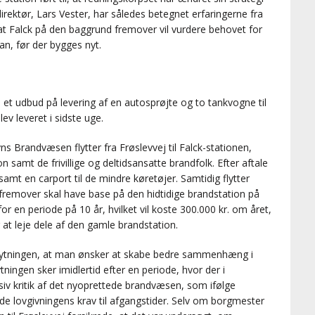
direktør, Lars Vester, har således betegnet erfaringerne fra
at Falck på den baggrund fremover vil vurdere behovet for
n, før der bygges nyt.
d et udbud på levering af en autosprøjte og to tankvogne til
ev leveret i sidste uge.
 Brandvæsen flytter fra Frøslevvej til Falck-stationen,
amt de frivillige og deltidsansatte brandfolk. Efter aftale
t en carport til de mindre køretøjer. Samtidig flytter
remover skal have base på den hidtidige brandstation på
r en periode på 10 år, hvilket vil koste 300.000 kr. om året,
 at leje dele af den gamle brandstation.
lytningen, at man ønsker at skabe bedre sammenhæng i
ningen sker imidlertid efter en periode, hvor der i
iv kritik af det nyoprettede brandvæsen, som ifølge
de lovgivningens krav til afgangstider. Selv om borgmester