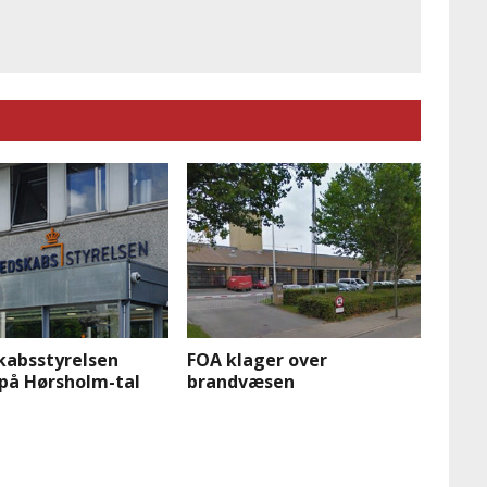
kabsstyrelsen
FOA klager over
 på Hørsholm-tal
brandvæsen