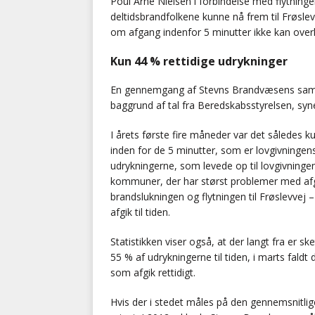
Poul Arne Nielsen i forbindelse med flytninge
deltidsbrandfolkene kunne nå frem til Frøslevve
om afgang indenfor 5 minutter ikke kan overhol
Kun 44 % rettidige udrykninger
En gennemgang af Stevns Brandvæsens samle
baggrund af tal fra Beredskabsstyrelsen, syne
I årets første fire måneder var det således
inden for de 5 minutter, som er lovgivningen
udrykningerne, som levede op til lovgivning
kommuner, der har størst problemer med afg
brandslukningen og flytningen til Frøslevve
afgik til tiden.
Statistikken viser også, at der langt fra er sk
55 % af udrykningerne til tiden, i marts faldt 
som afgik rettidigt.
Hvis der i stedet måles på den gennemsnitlig