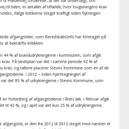
n til Frøslevvej forsikrede, at det var undersøgt, om
j til tiden, er antallet af tilfælde, hvor lovgivningens krav
des, ifølge kritikerne steget kraftigt siden flytningen.
de afgangstider, som BeredskabsInfo har foretaget på
s at bekræfte kritikken.
 kun 44 % af brandudrykningerne i kommunen, som afgik
s krav. På landsplan var det i samme periode 92 % af
ens krav, og tallene placerer Stevns Kommune som en af de
angstiderne. I 2012 – inden hjemtagningen af
j – var det 85 % af udrykningerne i Stevns Kommune, som
et en forbedring af afgangstiderne i årets løb. I februar afgik
det til 42 %, og i april var det kun 25 % af udrykningerne,
e afgangstid, er den fra 2012 til 2013 steget med næsten et