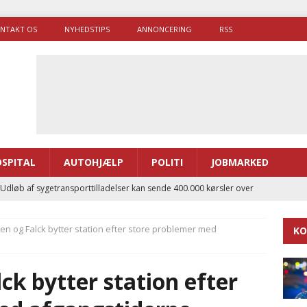
NTAKT OS
NYHEDSTIPS
ANNONCERING
RSS
SPITAL
AUTOHJÆLP
POLITI
JOBMARKED
 Udløb af sygetransporttilladelser kan sende 400.000 kørsler over
ITAL
n og Falck bytter station efter store problemer med
KO
ance og el-sygetransportvogn til Samsø
PRÆHOSPITAL
enerne brugte lidt længere tid på at komme af sted i 2025
k bytter station efter
g politiuddannelse skal ruste betjentene til mere kompleks