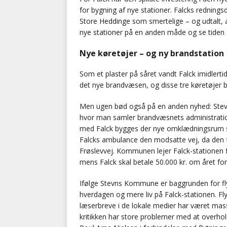
for bygning af nye stationer. Falcks rednings
Store Heddinge som smertelige – og udtalt, 
nye stationer på en anden måde og se tiden a
Nye køretøjer – og ny brandstation
Som et plaster på såret vandt Falck imidlerti
det nye brandvæsen, og disse tre køretøjer bl
Men ugen bød også på en anden nyhed: Stevns
hvor man samler brandvæsnets administration s
med Falck bygges der nye omklædningsrum sam
Falcks ambulance den modsatte vej, da den f
Frøslevvej. Kommunen lejer Falck-stationen fo
mens Falck skal betale 50.000 kr. om året for
Ifølge Stevns Kommune er baggrunden for f
hverdagen og mere liv på Falck-stationen. Flyt
læserbreve i de lokale medier har været mass
kritikken har store problemer med at overhol