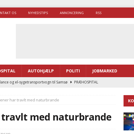
NTAKT OS
NYHEDSTIPS
ANNONCERING
RSS
SPITAL
AUTOHJÆLP
POLITI
JOBMARKED
ance og el-sygetransportvogn til Samsø
PRÆHOSPITAL
enerne brugte lidt længere tid på at komme af sted i 2025
ner har travlt med naturbrande
KO
g politiuddannelse skal ruste betjentene til mere kompleks
travlt med naturbrande
ne driver flere brandstationer, mens Falcks andel fortsætter
væsen