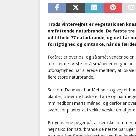
Trods vintervejret er vegetationen knast
omfattende naturbrande. De første tre 
ud til hele 77 naturbrande, og det får n
forsigtighed og omtanke, når de færdes
Foråret er over os, og så småt vender solen
af os er de første forårsmåneder en god anledn
uforsigtighed har allerede medført, at lokale
flere store naturbrande.
Selv om Danmark har fået sne, og vejret har v
planter, træer og buske er tørre og har meget 
mm nedbør i marts måned, og derfor er overfl
svært for planter at trække væske op af jord
Prognoserne peger på, at der ikke kommer 
høj risiko for naturbrande de næste par uger
naturen, har Beredskabsstyrelsen fem konkre