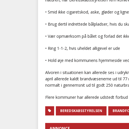
• Smid ikke cigaretskod, aske, gløder og lign
• Brug dertil indrettede bålpladser, hvis du ska
• Vær opmærksom på bålet og forlad det ikke,
• Ring 1-1-2, hvis uheldet alligevel er ude
• Hold øje med kommunens hjemmeside vedr
Alvoren i situationen kan allerede ses i udryk
april allerede kaldt brandvæsenerne ud til 7
normalt i gennemsnit ud til godt 250 naturbr
Flere kommuner har allerede udstedt forbud
BEREDSKABSSTYRELSEN
BRANDFO
ANNONCE