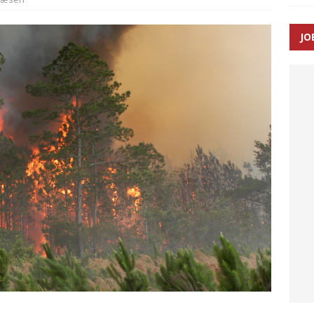
SEN
JO
 Udløb af sygetransporttilladelser kan sende 400.000 kørsler over
ITAL