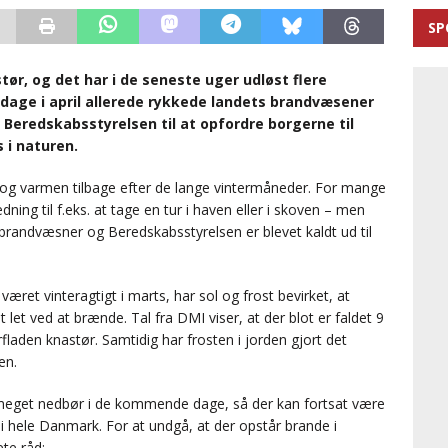
SP
ør, og det har i de seneste uger udløst flere
dage i april allerede rykkede landets brandvæsener
u Beredskabsstyrelsen til at opfordre borgerne til
 i naturen.
 og varmen tilbage efter de lange vintermåneder. For mange
ing til f.eks. at tage en tur i haven eller i skoven – men
 brandvæsner og Beredskabsstyrelsen er blevet kaldt ud til
æret vinteragtigt i marts, har sol og frost bevirket, at
let ved at brænde. Tal fra DMI viser, at der blot er faldet 9
aden knastør. Samtidig har frosten i jorden gjort det
en.
meget nedbør i de kommende dage, så der kan fortsat være
 i hele Danmark. For at undgå, at der opstår brande i
te råd: