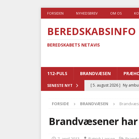
FORSIDEN
NYHEDSBREV
OM OS
KO
BEREDSKABSINFO
BEREDSKABETS NETAVIS
112-PULS
BRANDVÆSEN
PRÆHO
[ 5. august 2026 ]
Ny ambul
SENESTE NYT
[ 4. august 2026 ]
Brandvæs
FORSIDE
BRANDVÆSEN
Brandvæse
BRANDVÆSEN
[ 4. august 2026 ]
Ny treåri
Brandvæsener har 
kriminalitet
POLITI
[ 3. august 2026 ]
Kommuner
7. april 2013
Patrick Larsen
Brand