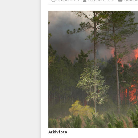
med at falde
BRANDVÆ
[ 5. august 2026 ]
Advarer:
i det offentlige
PRÆHOSP
Arkivfoto