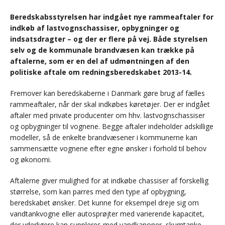
Beredskabsstyrelsen har indgået nye rammeaftaler for
indkøb af lastvognschassiser, opbygninger og
indsatsdragter – og der er flere på vej. Både styrelsen
selv og de kommunale brandvæsen kan trække på
aftalerne, som er en del af udmøntningen af den
politiske aftale om redningsberedskabet 2013-14.
Fremover kan beredskaberne i Danmark gøre brug af fælles
rammeaftaler, når der skal indkøbes køretøjer. Der er indgået
aftaler med private producenter om hhv. lastvognschassiser
og opbygninger til vognene. Begge aftaler indeholder adskillige
modeller, så de enkelte brandvæsener i kommunerne kan
sammensætte vognene efter egne ønsker i forhold til behov
og økonomi.
Aftalerne giver mulighed for at indkøbe chassiser af forskellig
størrelse, som kan parres med den type af opbygning,
beredskabet ønsker. Det kunne for eksempel dreje sig om
vandtankvogne eller autosprøjter med varierende kapacitet,
der yderligere kan suppleres med vandkanoner, skumtanke,