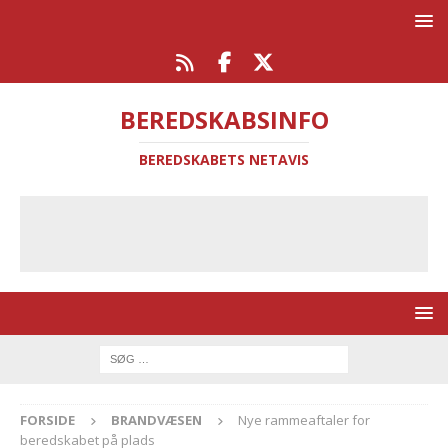
BEREDSKABSINFO
BEREDSKABETS NETAVIS
FORSIDE
BRANDVÆSEN
Nye rammeaftaler for
beredskabet på plads