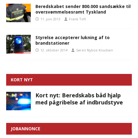
Beredskabet sender 800.000 sandsække til
oversvømmelsesramt Tyskland
11. juni 2013
Frank Toft
Styrelse accepterer lukning af to
brandstationer
12. oktober 2014
Søren Nyboe Knudsen
KORT NYT
Kort nyt: Beredskabs båd hjalp
med pågribelse af indbrudstyve
JOBANNONCE