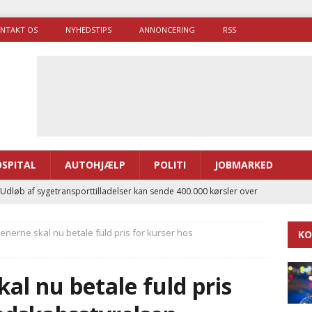
NTAKT OS
NYHEDSTIPS
ANNONCERING
RSS
SPITAL
AUTOHJÆLP
POLITI
JOBMARKED
 Udløb af sygetransporttilladelser kan sende 400.000 kørsler over
ITAL
erne skal nu betale fuld pris for kurser hos
KO
ance og el-sygetransportvogn til Samsø
PRÆHOSPITAL
enerne brugte lidt længere tid på at komme af sted i 2025
l nu betale fuld pris
g politiuddannelse skal ruste betjentene til mere kompleks