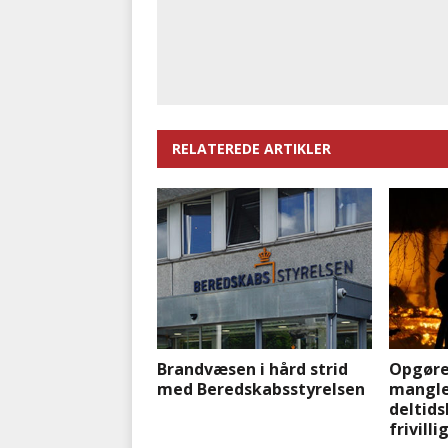
RELATEREDE ARTIKLER
Brandvæsen i hård strid
Opgøre
med Beredskabsstyrelsen
mangle
deltids
frivilli