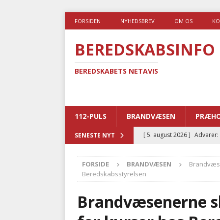
FORSIDEN
NYHEDSBREV
OM OS
KO
BEREDSKABSINFO
BEREDSKABETS NETAVIS
112-PULS
BRANDVÆSEN
PRÆHO
[ 5. august 2026 ]
Advarer:
SENESTE NYT
i det offentlige
PRÆHOSP
FORSIDE
BRANDVÆSEN
Brandvæsen
[ 5. august 2026 ]
Ny ambul
Beredskabsstyrelsen
[ 4. august 2026 ]
Brandvæs
Brandvæsenerne ska
BRANDVÆSEN
[ 4. august 2026 ]
Ny treåri