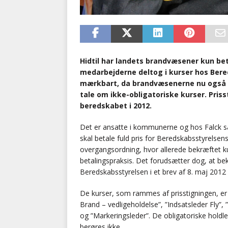
Hidtil har landets brandvæsener kun beta
medarbejderne deltog i kurser hos Bered
mærkbart, da brandvæsenerne nu også sk
tale om ikke-obligatoriske kurser. Priss
beredskabet i 2012.
Det er ansatte i kommunerne og hos Falck s
skal betale fuld pris for Beredskabsstyrelsens
overgangsordning, hvor allerede bekræftet ku
betalingspraksis. Det forudsætter dog, at b
Beredskabsstyrelsen i et brev af 8. maj 2012
De kurser, som rammes af prisstigningen, er 
Brand – vedligeholdelse”, ”Indsatsleder Fly”,
og ”Markeringsleder”. De obligatoriske holdle
berøres ikke.