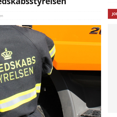
edskabsstyrelsen
JO
en
enernes gennemsnitlige responstid steg med 9 sekunder i 2025