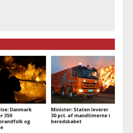
lse: Danmark
Minister: Staten leverer
r 350
30 pct. af mandtimerne i
brandfolk og
beredskabet
ge