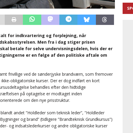
SP
lt for indkvartering og forplejning, når
skabsstyrelsen. Men fra i dag stiger prisen
al betale for selve undervisningsdelen, hvis der er
tigningerne er en følge af den politiske aftale om
amt frivillige ved de sønderjyske brandværn, som fremover
 ikke-obligatoriske kurser. Der er dog indført en kort
rsusdeltagelse behandles efter den hidtidige
ekræftelsen på optagelse er modtaget inden
 orienterede om den nye prisstruktur.
blandt andet ”Holdleder som teknisk leder”, ”Holdleder
 ”Bygninger og brand” (tidligere ”Brandteknisk Grundkursus”)
der- og indsatslederkurser og andre obligatoriske kurser